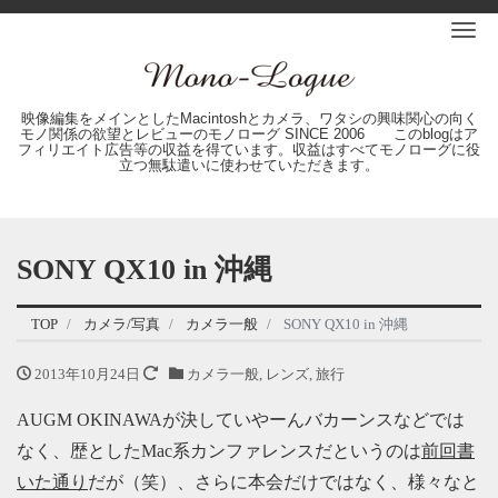
Me
映像編集をメインとしたMacintoshとカメラ、ワタシの興味関心の向く
モノ関係の欲望とレビューのモノローグ SINCE 2006 このblogはア
フィリエイト広告等の収益を得ています。収益はすべてモノローグに役
立つ無駄遣いに使わせていただきます。
SONY QX10 in 沖縄
TOP
カメラ/写真
カメラ一般
SONY QX10 in 沖縄
2013年10月24日
カメラ一般
,
レンズ
,
旅行
AUGM OKINAWAが決していやーんバカーンスなどでは
なく、歴としたMac系カンファレンスだというのは
前回書
いた通り
だが（笑）、さらに本会だけではなく、様々なと