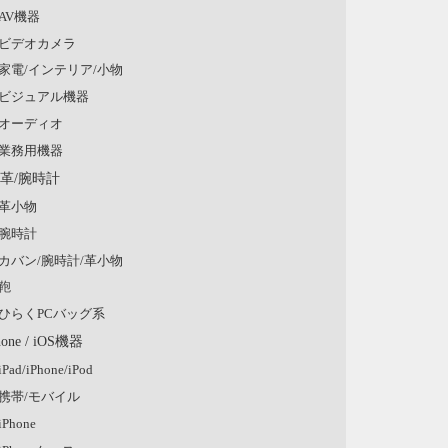
AV機器
ビデオカメラ
家電/インテリア/小物
ビジュアル機器
オーディオ
業務用機器
/革/腕時計
革小物
腕時計
カバン/腕時計/革小物
鞄
ひらくPCバッグ系
hone / iOS機器
iPad/iPhone/iPod
携帯/モバイル
iPhone