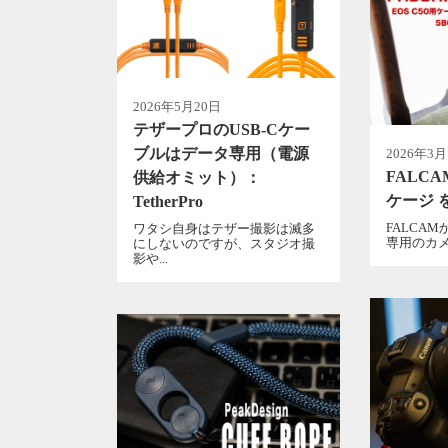
2026年5月20日
テザープロのUSB-Cケー
ブルはデータ専用（電源
2026年3月
FALCA
供給オミット）：
ケージ 
TetherPro
FALCAM
ワタシ自身はテザー撮影は滅多
専用のカメ
にしないのですが、スタジオ撮
影や...