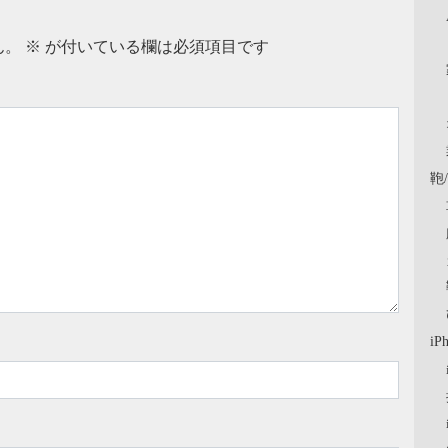
ん。
※
が付いている欄は必須項目です
鞄
iP