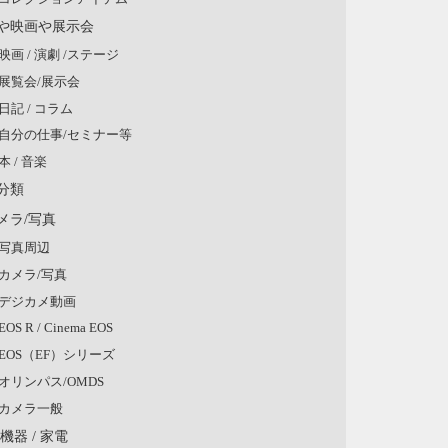
や映画や展示会
映画 / 演劇 /ステージ
展覧会/展示会
日記 / コラム
自分の仕事/セミナー等
本 / 音楽
分類
メラ/写真
写真周辺
カメラ/写真
デジカメ動画
EOS R / Cinema EOS
EOS（EF）シリーズ
オリンパス/OMDS
カメラ一般
V機器 / 家電