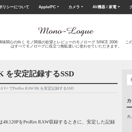
ポリシーについて
Apple/PC
カメラ
AV機器 / 家電
ク
の興味関心の向く モノ関係の欲望とレビューのモノローグ SINCE 2006 
はすべてモノローグに役立つ無駄遣いに使わせていただきます。
W 8K を安定記録するSSD
JA V+ でProRes RAW 8K を安定記録するSSD
カ
カ
あるいは4K120PをProRes RAW収録するときに、安定した記録