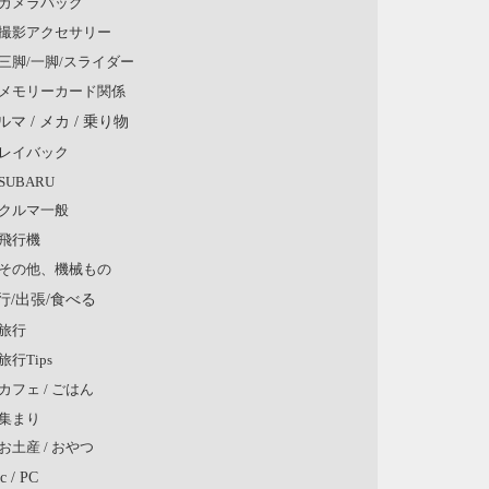
カメラバッグ
撮影アクセサリー
三脚/一脚/スライダー
メモリーカード関係
ルマ / メカ / 乗り物
レイバック
SUBARU
クルマ一般
飛行機
その他、機械もの
行/出張/食べる
旅行
旅行Tips
カフェ / ごはん
集まり
お土産 / おやつ
c / PC