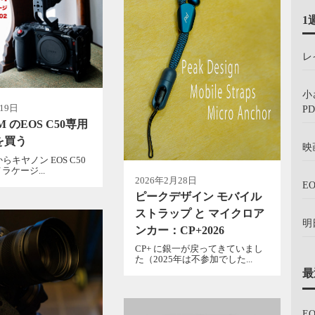
1
レ
小
19日
PD
M のEOS C50専用
を買う
映
からキヤノン EOS C50
ラケージ...
2026年2月28日
E
ピークデザイン モバイル
ストラップ と マイクロア
明
ンカー：CP+2026
CP+ に銀一が戻ってきていまし
た（2025年は不参加でした...
最
E