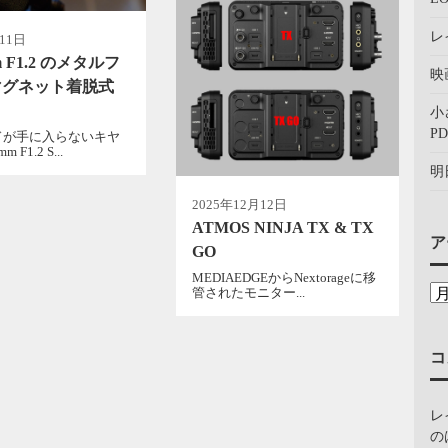
レ
11日
m F1.2 のメタルフ
映
マグネット着脱式
小
PD
ドが手に入らないキヤ
 F1.2 S...
明
2025年12月12日
ATMOS NINJA TX & TX
ア
GO
MEDIAEDGEからNextorageに移
管されたモニター...
コ
レ
の