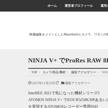
ホーム
運営者プロフィール
運用
映像編集をメインとしたMacintoshとカメラ、ワタシ
NINJA V+ でProRes RA
TOP
カメラ用品/機材
撮影アクセサリー
NIN
2021年11月25日
撮影アクセサリー
InterBEE 2021で気になった機材シリーズ5
ATOMOS NINJA V+ でEOS R5の8K30P
を実現するATOMOSレコーダー専用SSD