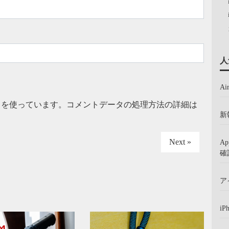
人
A
t を使っています。
コメントデータの処理方法の詳細は
新
Next »
A
確
ア
iP