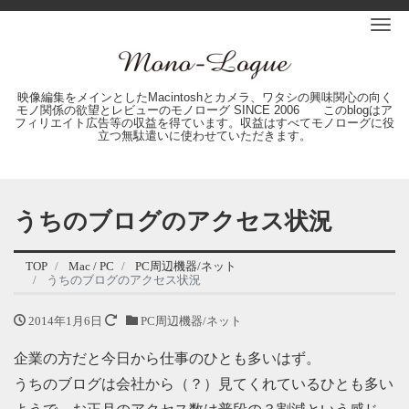
Me
映像編集をメインとしたMacintoshとカメラ、ワタシの興味関心の向く
モノ関係の欲望とレビューのモノローグ SINCE 2006 このblogはア
フィリエイト広告等の収益を得ています。収益はすべてモノローグに役
立つ無駄遣いに使わせていただきます。
うちのブログのアクセス状況
TOP
Mac / PC
PC周辺機器/ネット
うちのブログのアクセス状況
2014年1月6日
PC周辺機器/ネット
企業の方だと今日から仕事のひとも多いはず。
うちのブログは会社から（？）見てくれているひとも多い