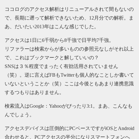
ココログのアクセス解析はリニューアルされて間もないの
で、長期に遡って解析できないため、12月分での解析。ま
あ、だいたい2013年はこんな感じでした。
アクセスは1日に6千弱から8千強で日平均7千強。
リファラーは検索からが多いものの参照元なしがそれ以上
で、これはブックマークと解していいの？
SNSは３％程度でまったく有効活用されていません
（笑）。逆に言えばFBもTwitterも個人的なことしか書いて
いないということか（笑）ここは今後ともあまり連携意識
するつもりはありません。
検索流入はGoogle：Yahooがぴったり3:1。まあ、こんなも
んでしょう。
アクセスデバイスは圧倒的にPCベースですがiOSとAndroid
合わせると、PCアクセスの半分になりスマートフォンへ