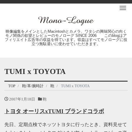
Me
映像編集をメインとしたMacintoshとカメラ、ワタシの興味関心の向く
モノ関係の欲望とレビューのモノローグ SINCE 2006 このblogはア
フィリエイト広告等の収益を得ています。収益はすべてモノローグに役
立つ無駄遣いに使わせていただきます。
TUMI x TOYOTA
TOP
鞄/革/腕時計
鞄
TUMI x TOYOTA
2007年1月18日
鞄
トヨタ オーリスxTUMI ブランドコラボ
先日、定期点検でネッツトヨタに行ったとき、資料見せて