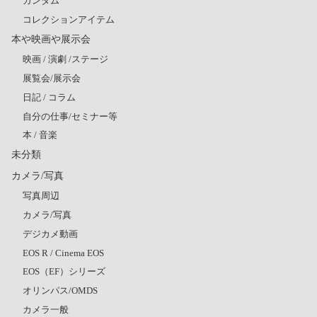
ガンダム
コレクションアイテム
本や映画や展示会
映画 / 演劇 /ステージ
展覧会/展示会
日記 / コラム
自分の仕事/セミナー等
本 / 音楽
未分類
カメラ/写真
写真周辺
カメラ/写真
デジカメ動画
EOS R / Cinema EOS
EOS（EF）シリーズ
オリンパス/OMDS
カメラ一般