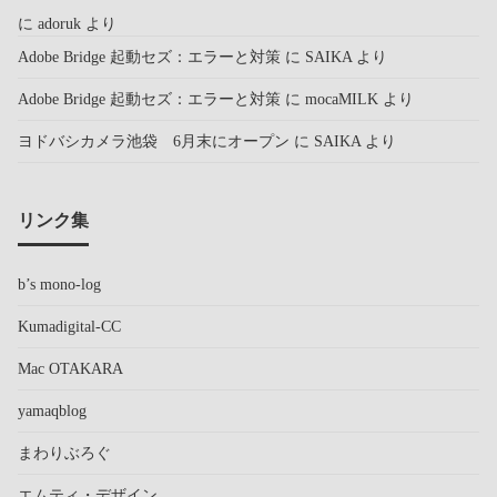
に
adoruk
より
Adobe Bridge 起動セズ：エラーと対策
に
SAIKA
より
Adobe Bridge 起動セズ：エラーと対策
に
mocaMILK
より
ヨドバシカメラ池袋 6月末にオープン
に
SAIKA
より
リンク集
b’s mono-log
Kumadigital-CC
Mac OTAKARA
yamaqblog
まわりぶろぐ
エムティ・デザイン