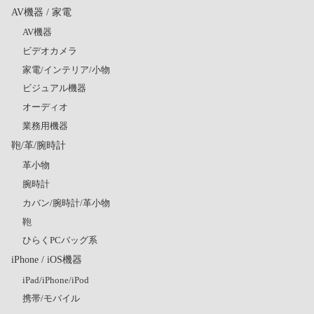
AV機器 / 家電
AV機器
ビデオカメラ
家電/インテリア/小物
ビジュアル機器
オーディオ
業務用機器
鞄/革/腕時計
革小物
腕時計
カバン/腕時計/革小物
鞄
ひらくPCバッグ系
iPhone / iOS機器
iPad/iPhone/iPod
携帯/モバイル