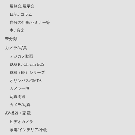
展覧会/展示会
日記 / コラム
自分の仕事/セミナー等
本 / 音楽
未分類
カメラ/写真
デジカメ動画
EOS R / Cinema EOS
EOS（EF）シリーズ
オリンパス/OMDS
カメラ一般
写真周辺
カメラ/写真
AV機器 / 家電
ビデオカメラ
家電/インテリア/小物