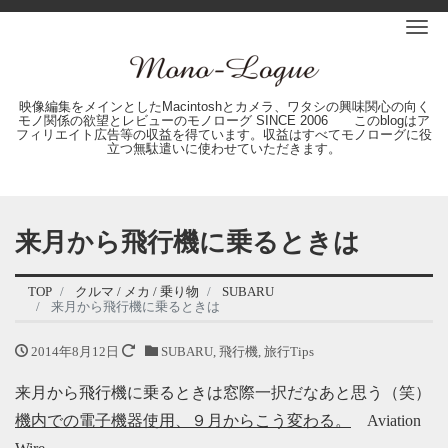
Me
映像編集をメインとしたMacintoshとカメラ、ワタシの興味関心の向く
モノ関係の欲望とレビューのモノローグ SINCE 2006 このblogはア
フィリエイト広告等の収益を得ています。収益はすべてモノローグに役
立つ無駄遣いに使わせていただきます。
来月から飛行機に乗るときは
TOP
クルマ / メカ / 乗り物
SUBARU
来月から飛行機に乗るときは
2014年8月12日
SUBARU
,
飛行機
,
旅行Tips
来月から飛行機に乗るときは窓際一択だなあと思う（笑）
機内での電子機器使用、９月からこう変わる。
Aviation