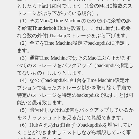
としたら下記は如何でしょう（1台のMacに複数のス
トレージがぶら下がっている場合）。
（1）そのMacにTime Machineのためだけに余裕のあ
る給電Thunderbolt Hubを設置し、これに新たに必要
な台数の外付けbackupストレージをぶら下げます。
（2）全てをTime Machine設定でbackupdiskに指定し
ます。
（3）通常Time MachineではそのMacにぶら下がるす
べてのストレージをバックアップ（backupdisk指定し
てないもの）しようとします。
（4）なのでbackupdisk1台1台をTime Machine設定オ
プションで狙ったストレージ以外を取り除く手順で
特定のストレージを特定のbackupdiskで残すことは可
能かと愚考致します。
（5）暗号化しなければ何をバックアップしているか
をスナップショットを見るだけで確認できます。
（6）Hubさえあれば1台ずつbackupdiskを増やしてい
くことができますしテストしながら増設していく事