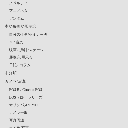
ノベルティ
アニメネタ
ガンダム
本や映画や展示会
自分の仕事/セミナー等
本 / 音楽
映画 / 演劇 /ステージ
展覧会/展示会
日記 / コラム
未分類
カメラ/写真
EOS R / Cinema EOS
EOS（EF）シリーズ
オリンパス/OMDS
カメラ一般
写真周辺
カメラ/写真