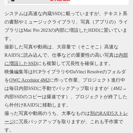
システムは高速な内蔵SSDに載っていますが、テキスト系
の書類やミュージックライブラリ、写真（アプリの）ライ
ブラリはMac Pro 2023の内部に増設したHDDに置いていま
す。
撮影した写真や動画は、大容量で（そこそこ）高速な
RAID5に読み込んで、仕事などの重要性の高い写真は
内部
に増設したSSD
にも複製して冗長性を確保します。
映像編集等はFCPライブラリやDaVinci Resolveのフォルダ
を
OWC Accelsior 4M2
に作って作業、プロジェクト進行中
は毎日内部SSDに手動でバックアップ取りますが（4M2→
内部SSDのコピーは爆速です）、プロジェクトが終了した
ら外付けRAID5に移動します。
撮った写真や動画のうち、大事なものは
別のRAID5ストレ
ージ
に冗長バックアップを取りますが、これも手作業で
す。