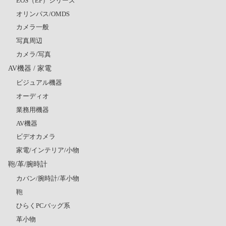
EOS（EF）シリーズ
オリンパス/OMDS
カメラ一般
写真周辺
カメラ/写真
AV機器 / 家電
ビジュアル機器
オーディオ
業務用機器
AV機器
ビデオカメラ
家電/インテリア/小物
鞄/革/腕時計
カバン/腕時計/革小物
鞄
ひらくPCバッグ系
革小物