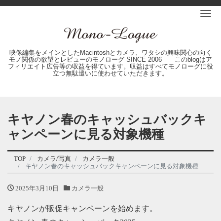
Me
映像編集をメインとしたMacintoshとカメラ、ワタシの興味関心の向く
モノ関係の欲望とレビューのモノローグ SINCE 2006 このblogはア
フィリエイト広告等の収益を得ています。収益はすべてモノローグに役
立つ無駄遣いに使わせていただきます。
キヤノン春のキャッシュバックキ
ャンペーンに見る対象機種
TOP
カメラ/写真
カメラ一般
キヤノン春のキャッシュバックキャンペーンに見る対象機種
2025年3月10日
カメラ一般
キヤノンが販促キャンペーンを始めます。