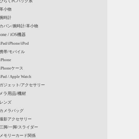
ひらくPCバッグ系
革小物
腕時計
カバン/腕時計/革小物
hone / iOS機器
iPad/iPhone/iPod
携帯/モバイル
iPhone
iPhoneケース
iPad / Apple Watch
ガジェット/アクセサリー
メラ用品/機材
レンズ
カメラバッグ
撮影アクセサリー
三脚/一脚/スライダー
メモリーカード関係