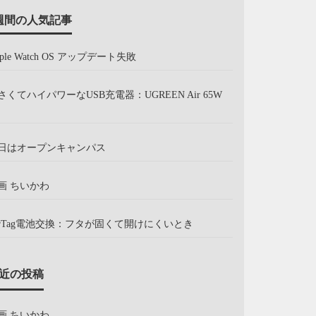
週間の人気記事
pple Watch OS アップデート失敗
さくてハイパワーなUSB充電器：UGREEN Air 65W
日はオープンキャンパス
画 ちいかわ
irTag電池交換：フタが固くて開けにくいとき
近の投稿
画 ちいかわ