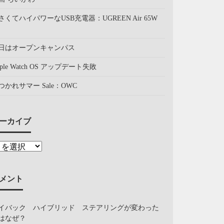
さくてハイパワーなUSB充電器：UGREEN Air 65W
日はオープンキャンパス
pple Watch OS アップデート失敗
つかれサマー Sale：OWC
ーカイブ
メント
イバック ハイブリッド ステアリングが変わった
はなぜ？