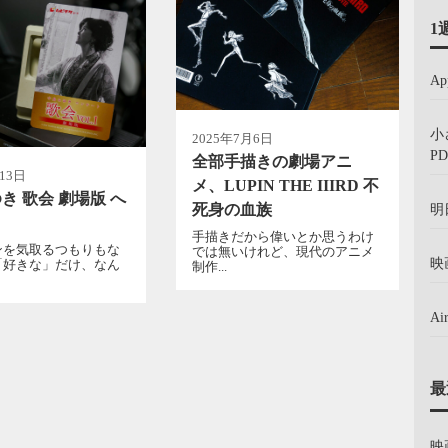
1
A
小
2025年7月6日
PD
全部手描きの劇場アニ
13日
メ、LUPIN THE IIIRD 不
き 歌会 劇場版 へ
明
死身の血族
手描きだから偉いとか思うわけ
ンを気取るつもりもな
では無いけれど、現代のアニメ
映
「好きな」だけ、なん
制作...
A
最
映