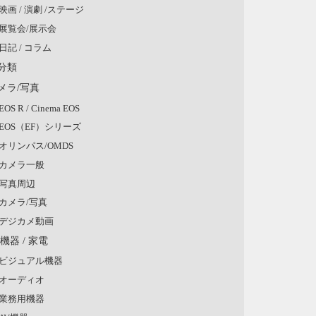
映画 / 演劇 /ステージ
展覧会/展示会
日記 / コラム
分類
メラ/写真
EOS R / Cinema EOS
EOS（EF）シリーズ
オリンパス/OMDS
カメラ一般
写真周辺
カメラ/写真
デジカメ動画
V機器 / 家電
ビジュアル機器
オーディオ
業務用機器