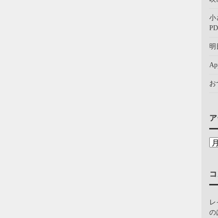
小
PD
明
A
お
ア
コ
レ
の