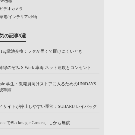
AV機器
ビデオカメラ
家電/インテリア/小物
気の記事5選
irTag電池交換：フタが固くて開けにくいとき
幹線のぞみ S Work 車両 ネット速度とコンセント
pple 学生・教職員向けストアに入るためのUNiDAYS
認手順
イサイトが停止しやすい季節：SUBARU レイバック
honeでBlackmagic Camera、しかも無償