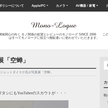
ポリシーについて
Apple/PC
カメラ
AV機器 / 家電
ク
の興味関心の向く モノ関係の欲望とレビューのモノローグ SINCE 2006 
はすべてモノローグに役立つ無駄遣いに使わせていただきます。
展「空蝉」
ジェットダイスケ氏が写真展「空蝉」
カ
シにもYouTuberのスカウトが・・・
鞄