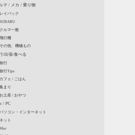
ルマ / メカ / 乗り物
レイバック
SUBARU
クルマ一般
飛行機
その他、機械もの
行/出張/食べる
旅行
旅行Tips
カフェ / ごはん
集まり
お土産 / おやつ
c / PC
パソコン・インターネット
ネット
Mac