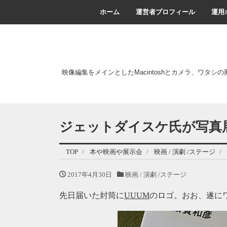
ホーム
運営者プロフィール
運用
映像編集をメインとしたMacintoshとカメラ、ワタシ
ジェットダイスケ氏が写真
TOP
本や映画や展示会
映画 / 演劇 /ステージ
2017年4月30日
映画 / 演劇 /ステージ
先日届いた封筒に
UUUM
のロゴ。おお、遂にワタ