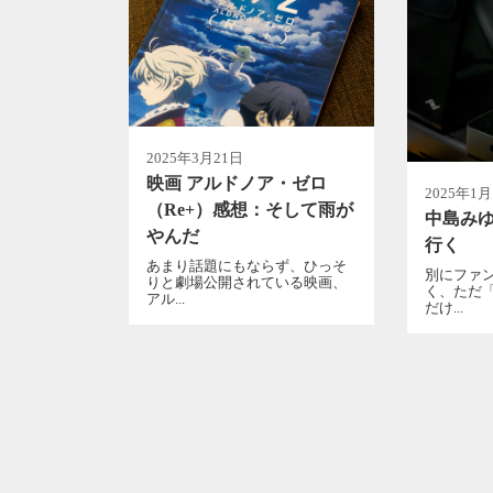
2025年3月21日
映画 アルドノア・ゼロ
2025年1月
（Re+）感想：そして雨が
中島みゆ
やんだ
行く
あまり話題にもならず、ひっそ
別にファ
りと劇場公開されている映画、
く、ただ
アル...
だけ...