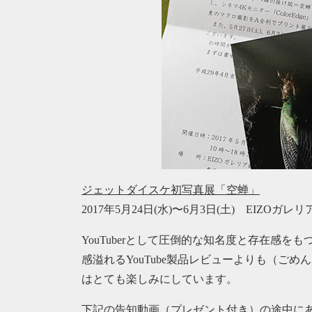
ジェットダイスケ初写真展「空蝉」
2017年5月24日(水)〜6月3日(土) EIZOガレ
YouTuberとして圧倒的な知名度と存在感
感溢れるYouTube製品レビューよりも（ごめ
はとても楽しみにしています。
下記の告知動画（プレゼント付き）の途中に