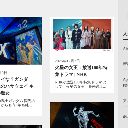
人
A
2025年12月2日
新
火星の女王：放送100年特
10日
集ドラマ | NHK
ュイな？ガンダ
A
NHKが放送100年特集ドラマ と
確
のハサウェイ キ
して 火星の女王 を来週土...
の魔女
戦士ガンダム 閃光の
ア
イからもう5年も経っ
iP