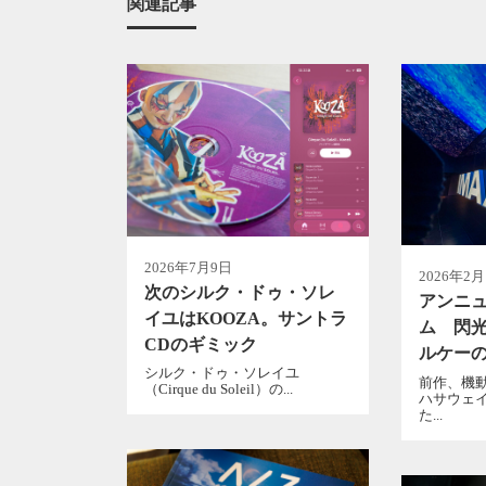
関連記事
2026年7月9日
2026年2月
次のシルク・ドゥ・ソレ
アンニ
イユはKOOZA。サントラ
ム 閃光
CDのギミック
ルケー
シルク・ドゥ・ソレイユ
前作、機動
（Cirque du Soleil）の...
ハサウェ
た...