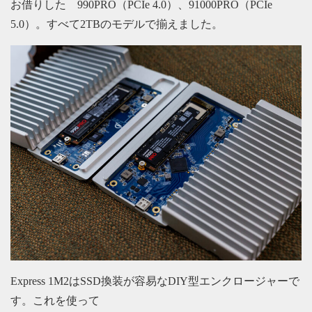
お借りした 990PRO（PCIe 4.0）、91000PRO（PCIe
5.0）。すべて2TBのモデルで揃えました。
Express 1M2はSSD換装が容易なDIY型エンクロージャーで
す。これを使って