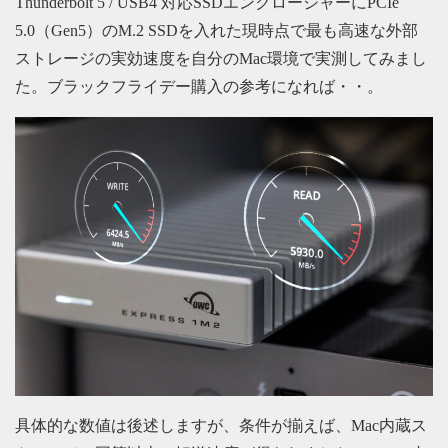
Thunderbolt 5 / USB4 対応SSDエンクロージャーにPCIe
5.0（Gen5）のM.2 SSDを入れた現時点で最も高速な外部
ストレージの実効速度を自分のMac環境で実測してみまし
た。ブラックフライデー購入の参考になれば・・。
具体的な数値は後述しますが、条件が揃えば、Mac内蔵ス