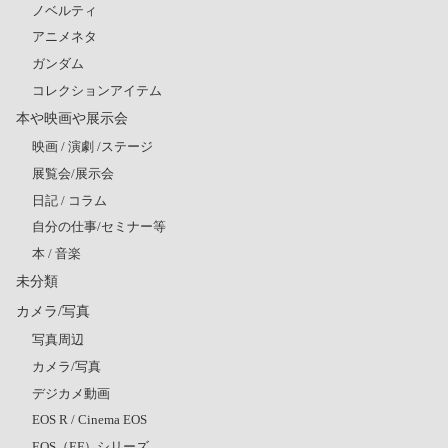
ノベルティ
アニメネタ
ガンダム
コレクションアイテム
本や映画や展示会
映画 / 演劇 /ステージ
展覧会/展示会
日記 / コラム
自分の仕事/セミナー等
本 / 音楽
未分類
カメラ/写真
写真周辺
カメラ/写真
デジカメ動画
EOS R / Cinema EOS
EOS（EF）シリーズ