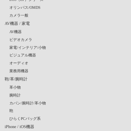
オリンパス/OMDS
カメラ一般
AV機器 / 家電
AV機器
ビデオカメラ
家電/インテリア/小物
ビジュアル機器
オーディオ
業務用機器
鞄/革/腕時計
革小物
腕時計
カバン/腕時計/革小物
鞄
ひらくPCバッグ系
iPhone / iOS機器