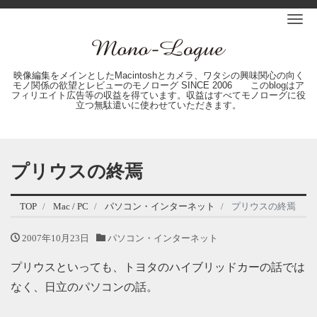
Me
映像編集をメインとしたMacintoshとカメラ、ワタシの興味関心の向く
モノ関係の欲望とレビューのモノローグ SINCE 2006 このblogはア
フィリエイト広告等の収益を得ています。収益はすべてモノローグに役
立つ無駄遣いに使わせていただきます。
プリウスの終焉
TOP
Mac / PC
パソコン・インターネット
プリウスの終焉
2007年10月23日
パソコン・インターネット
プリウスといっても、トヨタのハイブリッドカーの話では
なく、日立のパソコンの話。