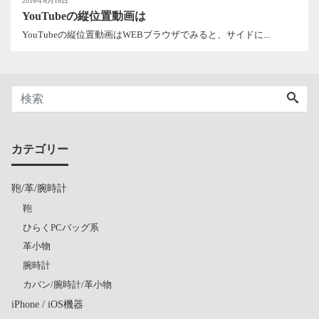
2016年6月16日
YouTubeの縦位置動画は
YouTubeの縦位置動画はWEBブラウザでみると、サイドに...
カテゴリー
鞄/革/腕時計
鞄
ひらくPCバッグ系
革小物
腕時計
カバン/腕時計/革小物
iPhone / iOS機器