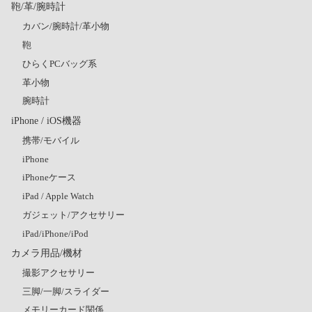
鞄/革/腕時計
カバン/腕時計/革小物
鞄
ひらくPCバッグ系
革小物
腕時計
iPhone / iOS機器
携帯/モバイル
iPhone
iPhoneケース
iPad / Apple Watch
ガジェット/アクセサリー
iPad/iPhone/iPod
カメラ用品/機材
撮影アクセサリー
三脚/一脚/スライダー
メモリーカード関係