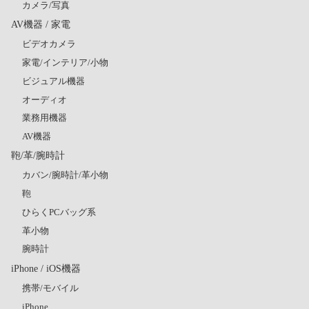
カメラ/写真
AV機器 / 家電
ビデオカメラ
家電/インテリア/小物
ビジュアル機器
オーディオ
業務用機器
AV機器
鞄/革/腕時計
カバン/腕時計/革小物
鞄
ひらくPCバッグ系
革小物
腕時計
iPhone / iOS機器
携帯/モバイル
iPhone