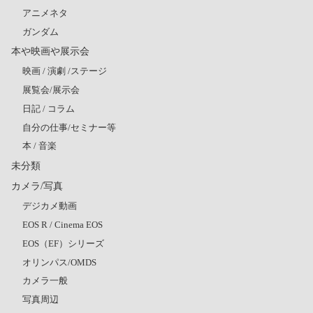
アニメネタ
ガンダム
本や映画や展示会
映画 / 演劇 /ステージ
展覧会/展示会
日記 / コラム
自分の仕事/セミナー等
本 / 音楽
未分類
カメラ/写真
デジカメ動画
EOS R / Cinema EOS
EOS（EF）シリーズ
オリンパス/OMDS
カメラ一般
写真周辺