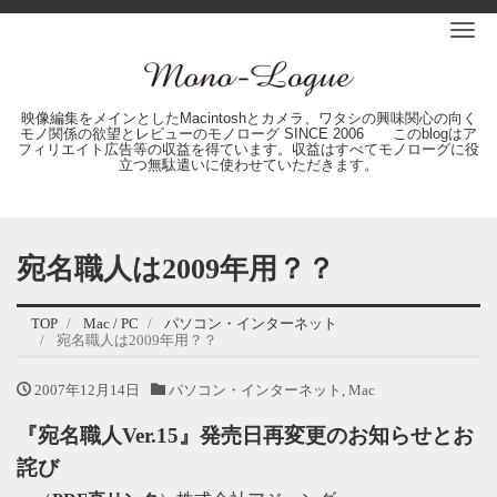
Me
映像編集をメインとしたMacintoshとカメラ、ワタシの興味関心の向く
モノ関係の欲望とレビューのモノローグ SINCE 2006 このblogはア
フィリエイト広告等の収益を得ています。収益はすべてモノローグに役
立つ無駄遣いに使わせていただきます。
宛名職人は2009年用？？
TOP
Mac / PC
パソコン・インターネット
宛名職人は2009年用？？
2007年12月14日
パソコン・インターネット
,
Mac
『宛名職人Ver.15』発売日再変更のお知らせとお
詫び