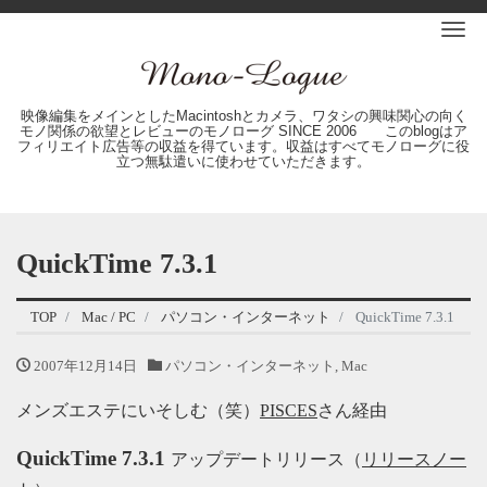
Me
映像編集をメインとしたMacintoshとカメラ、ワタシの興味関心の向く
モノ関係の欲望とレビューのモノローグ SINCE 2006 このblogはア
フィリエイト広告等の収益を得ています。収益はすべてモノローグに役
立つ無駄遣いに使わせていただきます。
QuickTime 7.3.1
TOP
Mac / PC
パソコン・インターネット
QuickTime 7.3.1
2007年12月14日
パソコン・インターネット
,
Mac
メンズエステにいそしむ（笑）
PISCES
さん経由
QuickTime 7.3.1
アップデートリリース（
リリースノー