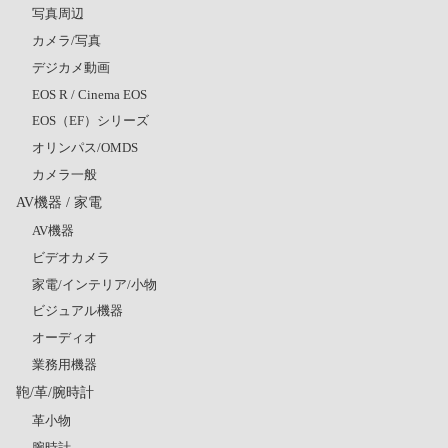
写真周辺
カメラ/写真
デジカメ動画
EOS R / Cinema EOS
EOS（EF）シリーズ
オリンパス/OMDS
カメラ一般
AV機器 / 家電
AV機器
ビデオカメラ
家電/インテリア/小物
ビジュアル機器
オーディオ
業務用機器
鞄/革/腕時計
革小物
腕時計