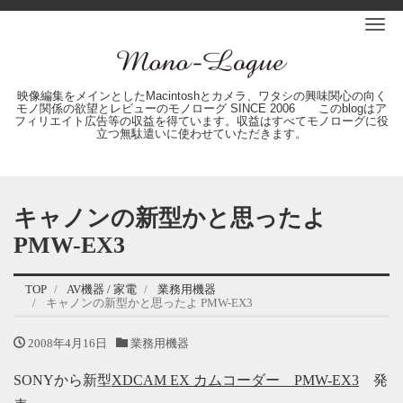
Me
映像編集をメインとしたMacintoshとカメラ、ワタシの興味関心の向く
モノ関係の欲望とレビューのモノローグ SINCE 2006 このblogはア
フィリエイト広告等の収益を得ています。収益はすべてモノローグに役
立つ無駄遣いに使わせていただきます。
キャノンの新型かと思ったよ
PMW-EX3
TOP
AV機器 / 家電
業務用機器
キャノンの新型かと思ったよ PMW-EX3
2008年4月16日
業務用機器
SONYから新型
XDCAM EX カムコーダー PMW-EX3
発