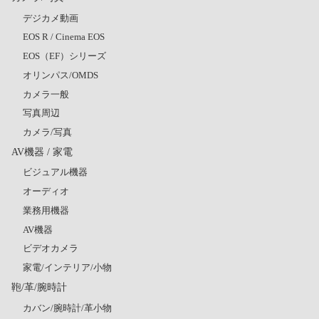
デジカメ動画
EOS R / Cinema EOS
EOS（EF）シリーズ
オリンパス/OMDS
カメラ一般
写真周辺
カメラ/写真
AV機器 / 家電
ビジュアル機器
オーディオ
業務用機器
AV機器
ビデオカメラ
家電/インテリア/小物
鞄/革/腕時計
カバン/腕時計/革小物