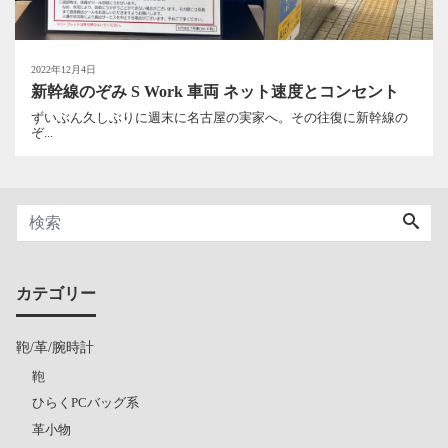
2022年12月4日
新幹線のぞみ S Work 車両 ネット速度とコンセント
ずいぶん久しぶりに週末に名古屋の実家へ。その往復に新幹線の
ぞ...
カテゴリー
鞄/革/腕時計
鞄
ひらくPCバッグ系
革小物