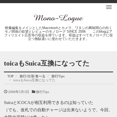
Me
映像編集をメインとしたMacintoshとカメラ、ワタシの興味関心の向く
モノ関係の欲望とレビューのモノローグ SINCE 2006 このblogはア
フィリエイト広告等の収益を得ています。収益はすべてモノローグに役
立つ無駄遣いに使わせていただきます。
toicaもSuica互換になってた
TOP
旅行/出張/食べる
旅行Tips
toicaもSuica互換になってた
2008年5月3日
旅行Tips
SuicaとICOCAが相互利用できるのは知っていた
（でも、改札での自動チャージは出来ないようで、今回、