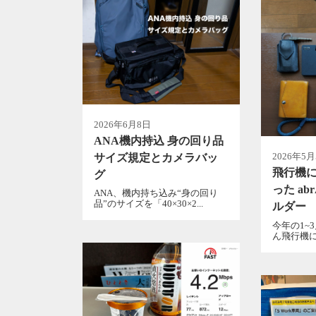
2026年6月8日
ANA機内持込 身の回り品
2026年5
サイズ規定とカメラバッ
飛行機
グ
った ab
ANA、機内持ち込み“身の回り
品”のサイズを「40×30×2...
ルダー
今年の1~
ん飛行機に乗