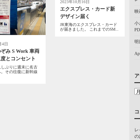
2023年10月16日
エクスプレス・カード新
映
デザイン届く
小
JR東海のエクスプレス・カード
が届きました。 これまでのSM...
PD
明
月4日
み S Work 車両
A
速度とコンセント
久しぶりに週末に名古
へ。その往復に新幹線
ア
コ
レ
の