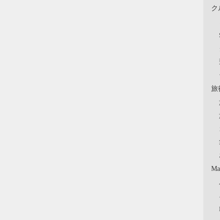
ク
旅
Ma