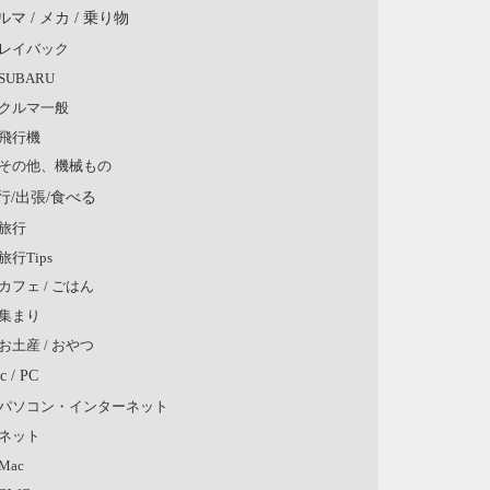
ルマ / メカ / 乗り物
レイバック
SUBARU
クルマ一般
飛行機
その他、機械もの
行/出張/食べる
旅行
旅行Tips
カフェ / ごはん
集まり
お土産 / おやつ
c / PC
パソコン・インターネット
ネット
Mac