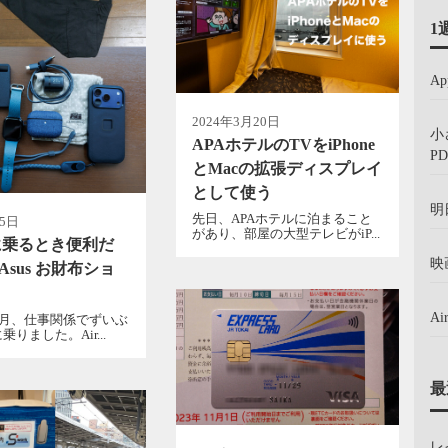
1
A
2024年3月20日
小
APAホテルのTVをiPhone
PD
とMacの拡張ディスプレイ
として使う
明
先日、APAホテルに泊まること
月5日
があり、部屋の大型テレビがiP...
に乗るとき便利だ
映
rAsus お財布ショ
A
3月、仕事関係でずいぶ
りました。Air...
最
レ