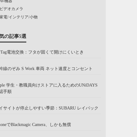
AV機器
ビデオカメラ
家電/インテリア/小物
気の記事5選
irTag電池交換：フタが固くて開けにくいとき
幹線のぞみ S Work 車両 ネット速度とコンセント
pple 学生・教職員向けストアに入るためのUNiDAYS
認手順
イサイトが停止しやすい季節：SUBARU レイバック
honeでBlackmagic Camera、しかも無償