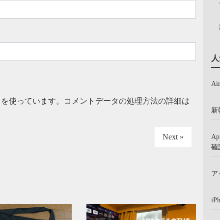
人
A
t を使っています。
コメントデータの処理方法の詳細は
新
Next »
A
確
ア
iP