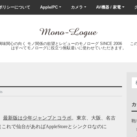
ポリシーについて
Apple/PC
カメラ
AV機器 / 家電
ク
の興味関心の向く モノ関係の欲望とレビューのモノローグ SINCE 2006 
はすべてモノローグに役立つ無駄遣いに使わせていただきます。
s
カ
、
最新版は少年ジャンプとコラボ
。東京、大阪、名古
鞄
これで仙台があればAppleStoreとシンクロなのに