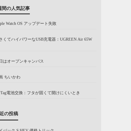
週間の人気記事
pple Watch OS アップデート失敗
さくてハイパワーなUSB充電器：UGREEN Air 65W
日はオープンキャンパス
画 ちいかわ
irTag電池交換：フタが固くて開けにくいとき
近の投稿
イバック S:HEV 価格トリック