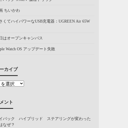
画 ちいかわ
さくてハイパワーなUSB充電器：UGREEN Air 65W
日はオープンキャンパス
pple Watch OS アップデート失敗
ーカイブ
メント
イバック ハイブリッド ステアリングが変わった
はなぜ？