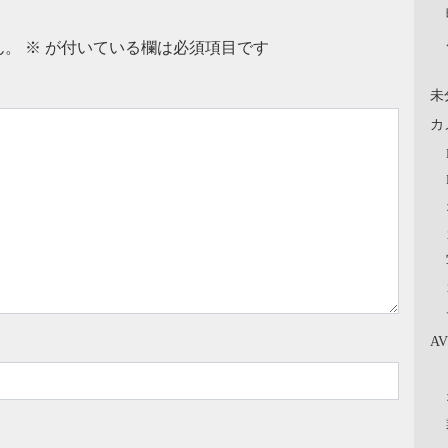
ん。
※
が付いている欄は必須項目です
未
カ
A