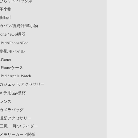
ひらくPCバッグ系
革小物
腕時計
カバン/腕時計/革小物
hone / iOS機器
iPad/iPhone/iPod
携帯/モバイル
iPhone
iPhoneケース
iPad / Apple Watch
ガジェット/アクセサリー
メラ用品/機材
レンズ
カメラバッグ
撮影アクセサリー
三脚/一脚/スライダー
メモリーカード関係