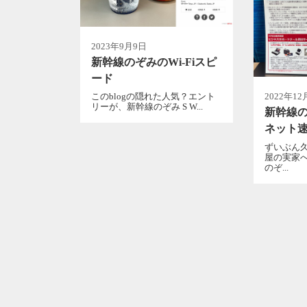
2023年9月9日
新幹線のぞみのWi-Fiスピ
ード
2022年12
このblogの隠れた人気？エント
リーが、新幹線のぞみ S W...
新幹線のぞ
ネット
ずいぶん
屋の実家
のぞ...