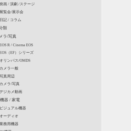
映画 / 演劇 /ステージ
展覧会/展示会
日記 / コラム
分類
メラ/写真
EOS R / Cinema EOS
EOS（EF）シリーズ
オリンパス/OMDS
カメラ一般
写真周辺
カメラ/写真
デジカメ動画
V機器 / 家電
ビジュアル機器
オーディオ
業務用機器