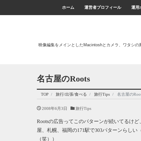
ホーム
運営者プロフィール
運用
映像編集をメインとしたMacintoshとカメラ、ワタシ
名古屋のRoots
TOP
旅行/出張/食べる
旅行Tips
名古屋のRoot
2008年6月3日
旅行Tips
Rootsの広告ってこのパターンが続いてるけど
屋、札幌、福岡の171駅で303パターンらしい（
（笑））