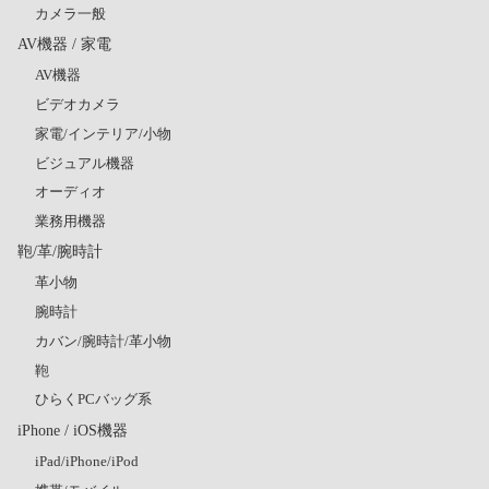
カメラ一般
AV機器 / 家電
AV機器
ビデオカメラ
家電/インテリア/小物
ビジュアル機器
オーディオ
業務用機器
鞄/革/腕時計
革小物
腕時計
カバン/腕時計/革小物
鞄
ひらくPCバッグ系
iPhone / iOS機器
iPad/iPhone/iPod