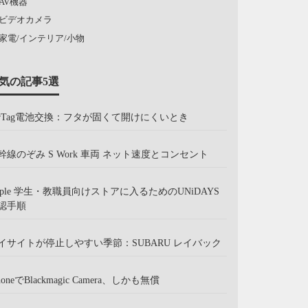
AV機器
ビデオカメラ
家電/インテリア/小物
気の記事5選
irTag電池交換：フタが固くて開けにくいとき
幹線のぞみ S Work 車両 ネット速度とコンセント
pple 学生・教職員向けストアに入るためのUNiDAYS
認手順
イサイトが停止しやすい季節：SUBARU レイバック
honeでBlackmagic Camera、しかも無償