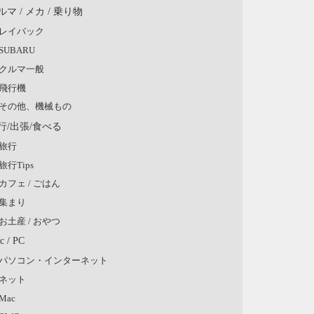
ルマ / メカ / 乗り物
レイバック
SUBARU
クルマ一般
飛行機
その他、機械もの
行/出張/食べる
旅行
旅行Tips
カフェ / ごはん
集まり
お土産 / おやつ
c / PC
パソコン・インターネット
ネット
Mac