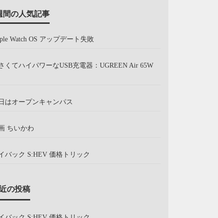
週間の人気記事
pple Watch OS アップデート失敗
さくてハイパワーなUSB充電器：UGREEN Air 65W
日はオープンキャンパス
画 ちいかわ
イバック S:HEV 価格トリック
近の投稿
イバック S:HEV 価格トリック