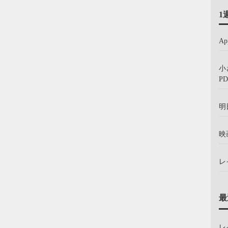
1
A
小
PD
明
映
レ
最
レ