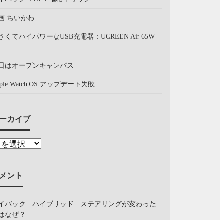
画 ちいかわ
さくてハイパワーなUSB充電器：UGREEN Air 65W
日はオープンキャンパス
pple Watch OS アップデート失敗
ーカイブ
メント
イバック ハイブリッド ステアリングが変わった
はなぜ？