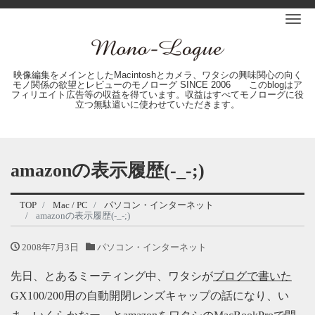
Me
映像編集をメインとしたMacintoshとカメラ、ワタシの興味関心の向く
モノ関係の欲望とレビューのモノローグ SINCE 2006 このblogはア
フィリエイト広告等の収益を得ています。収益はすべてモノローグに役
立つ無駄遣いに使わせていただきます。
amazonの表示履歴(-_-;)
TOP
Mac / PC
パソコン・インターネット
amazonの表示履歴(-_-;)
2008年7月3日
パソコン・インターネット
先日、とあるミーティング中、ワタシが
ブログで書いた
GX100/200用の自動開閉レンズキャップの話になり、い