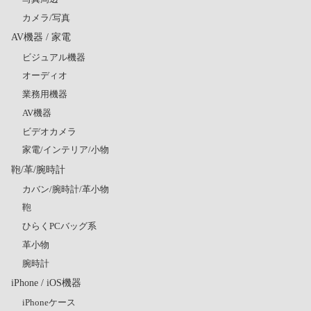
カメラ/写真
AV機器 / 家電
ビジュアル機器
オーディオ
業務用機器
AV機器
ビデオカメラ
家電/インテリア/小物
鞄/革/腕時計
カバン/腕時計/革小物
鞄
ひらくPCバッグ系
革小物
腕時計
iPhone / iOS機器
iPhoneケース