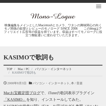
Me
映像編集をメインとしたMacintoshとカメラ、ワタシの興味関心の向く
モノ関係の欲望とレビューのモノローグ SINCE 2006 このblogはア
フィリエイト広告等の収益を得ています。収益はすべてモノローグに役
立つ無駄遣いに使わせていただきます。
KASIMOで歌詞も
TOP
Mac / PC
パソコン・インターネット
KASIMOで歌詞も
2008年9月3日
パソコン・インターネット
,
本 / 音楽
Macお宝鑑定団ブログ
で、iTuneの歌詞表示プラグイン
「KASIMO」
を知り、インストールしてみた。