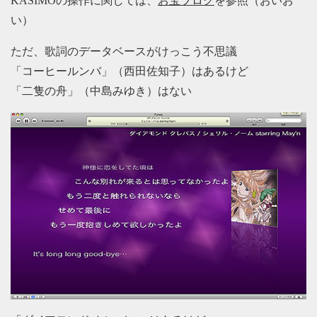
KASIMOの操作に関しては、
お宝ブログ
を参照（おいお
い）
ただ、歌詞のデータベースがけっこう不思議
「コーヒールンバ」（西田佐知子）はあるけど
「二隻の舟」（中島みゆき）はない