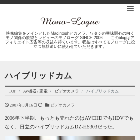
Me
映像編集をメインとしたMacintoshとカメラ、ワタシの興味関心の向く
モノ関係の欲望とレビューのモノローグ SINCE 2006 このblogはア
フィリエイト広告等の収益を得ています。収益はすべてモノローグに役
立つ無駄遣いに使わせていただきます。
ハイブリッドカム
TOP
AV機器 / 家電
ビデオカメラ
ハイブリッドカム
2007年3月16日
ビデオカメラ
2006年下半期、もっとも売れたのはAVCHDでもHDVでも
なく、日立のハイブリッドカムDZ-HS303だった。