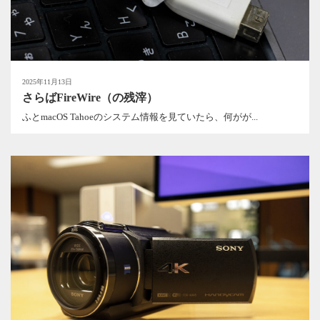
2025年11月13日
さらばFireWire（の残滓）
ふとmacOS Tahoeのシステム情報を見ていたら、何がが...