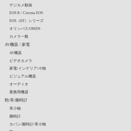
デジカメ動画
EOS R / Cinema EOS
EOS（EF）シリーズ
オリンパス/OMDS
カメラ一般
AV機器 / 家電
AV機器
ビデオカメラ
家電/インテリア/小物
ビジュアル機器
オーディオ
業務用機器
鞄/革/腕時計
革小物
腕時計
カバン/腕時計/革小物