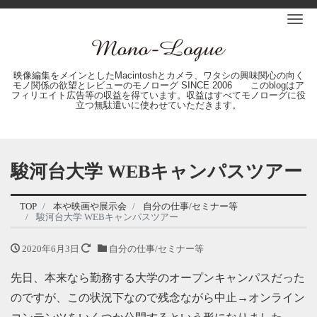
Me
映像編集をメインとしたMacintoshとカメラ、ワタシの興味関心の向く
モノ関係の欲望とレビューのモノローグ SINCE 2006 このblogはア
フィリエイト広告等の収益を得ています。収益はすべてモノローグに役
立つ無駄遣いに使わせていただきます。
駿河台大学 WEBキャンパスツアー
TOP
本や映画や展示会
自分の仕事/セミナー等
駿河台大学 WEBキャンパスツアー
2020年6月3日
自分の仕事/セミナー等
先日、本来なら勤務する大学のオープンキャンパスだった
のですが、この状況下なので残念ながら中止→オンライン