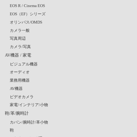
EOS R / Cinema EOS
EOS（EF）シリーズ
オリンパス/OMDS
カメラ一般
写真周辺
カメラ/写真
AV機器 / 家電
ビジュアル機器
オーディオ
業務用機器
AV機器
ビデオカメラ
家電/インテリア/小物
鞄/革/腕時計
カバン/腕時計/革小物
鞄