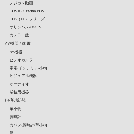
デジカメ動画
EOS R / Cinema EOS
EOS（EF）シリーズ
オリンパス/OMDS
カメラ一般
AV機器 / 家電
AV機器
ビデオカメラ
家電/インテリア/小物
ビジュアル機器
オーディオ
業務用機器
鞄/革/腕時計
革小物
腕時計
カバン/腕時計/革小物
鞄