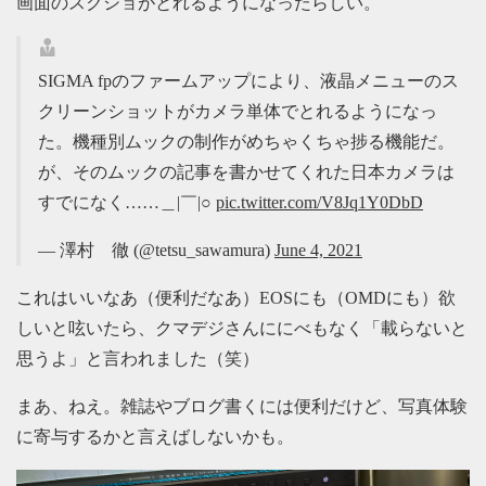
画面のスクショがとれるようになったらしい。
SIGMA fpのファームアップにより、液晶メニューのス
クリーンショットがカメラ単体でとれるようになっ
た。機種別ムックの制作がめちゃくちゃ捗る機能だ。
が、そのムックの記事を書かせてくれた日本カメラは
すでになく……＿|￣|○
pic.twitter.com/V8Jq1Y0DbD
— 澤村 徹 (@tetsu_sawamura)
June 4, 2021
これはいいなあ（便利だなあ）EOSにも（OMDにも）欲
しいと呟いたら、クマデジさんににべもなく「載らないと
思うよ」と言われました（笑）
まあ、ねえ。雑誌やブログ書くには便利だけど、写真体験
に寄与するかと言えばしないかも。