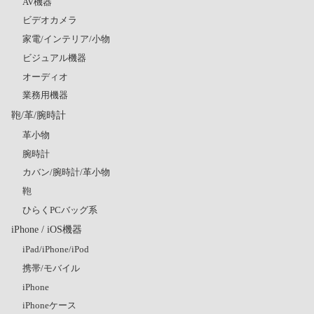
AV機器
ビデオカメラ
家電/インテリア/小物
ビジュアル機器
オーディオ
業務用機器
鞄/革/腕時計
革小物
腕時計
カバン/腕時計/革小物
鞄
ひらくPCバッグ系
iPhone / iOS機器
iPad/iPhone/iPod
携帯/モバイル
iPhone
iPhoneケース