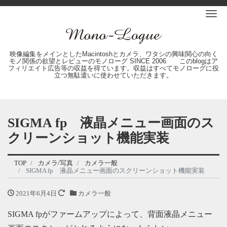
Me
映像編集をメインとしたMacintoshとカメラ、ワタシの興味関心の向く
モノ関係の欲望とレビューのモノローグ SINCE 2006 このblogはア
フィリエイト広告等の収益を得ています。収益はすべてモノローグに役
立つ無駄遣いに使わせていただきます。
SIGMA fp 液晶メニュー画面のス
クリーンショット機能実装
TOP
カメラ/写真
カメラ一般
SIGMA fp 液晶メニュー画面のスクリーンショット機能実装
2021年6月4日
カメラ一般
SIGMA fpがファームアップによって、背面液晶メニュー