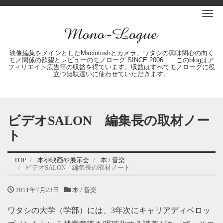
Me
映像編集をメインとしたMacintoshとカメラ、ワタシの興味関心の向く
モノ関係の欲望とレビューのモノローグ SINCE 2006 このblogはア
フィリエイト広告等の収益を得ています。収益はすべてモノローグに役
立つ無駄遣いに使わせていただきます。
ビデオSALON 編集長の取材ノー
ト
TOP
本や映画や展示会
本 / 音楽
ビデオSALON 編集長の取材ノート
2011年7月23日
本 / 音楽
ワタシの大学（学部）には、3年次にキャリアディベロッ