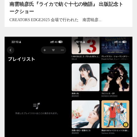
南雲暁彦氏『ライカで紡ぐ十七の物語』 出版記念ト
ークショー
CREATORS EDGE2025 会場で行われた 南雲暁彦...