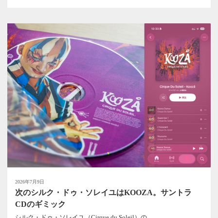
2026年7月9日
次のシルク・ドゥ・ソレイユはKOOZA。サントラ
CDのギミック
シルク・ドゥ・ソレイユ（Cirque du Soleil）の...