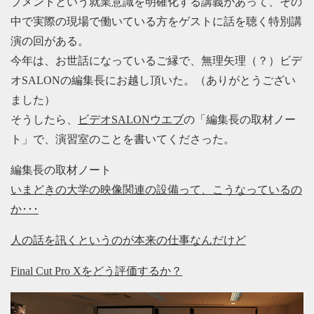
プメントという就業意識を明確化する講義があって、その
中で実際の現場で働いている方をゲストに話を聴く特別講
演の回がある。
今年は、お世話になっているご縁で、無理矢理（？）ビデ
オSALONの編集長にお越し頂いた。（ありがとうござい
ました）
そうしたら、
ビデオSALONウエブ
の「編集長の取材ノー
ト」で、演習室のことを書いてくださった。
編集長の取材ノート
いまどきの大学の映像関連の設備って、こうなっているの
か･･･
人の話を訊くというのが本来の仕事なんだけど
Final Cut Pro Xをどう評価するか？