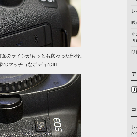
レ
映
小
PD
明
前面のラインがもっとも変わった部分。
のマッチョなボディのIII
ア
コ
レ
の