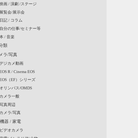
映画 / 演劇 /ステージ
展覧会/展示会
日記 / コラム
自分の仕事/セミナー等
本 / 音楽
分類
メラ/写真
デジカメ動画
EOS R / Cinema EOS
EOS（EF）シリーズ
オリンパス/OMDS
カメラ一般
写真周辺
カメラ/写真
V機器 / 家電
ビデオカメラ