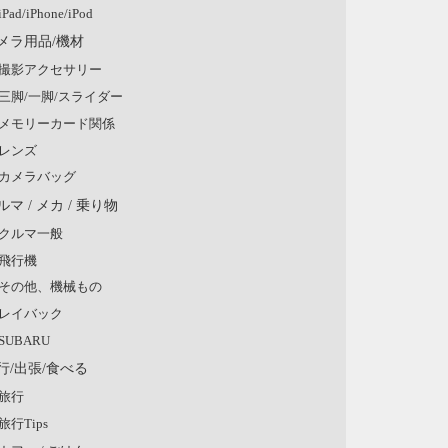
iPad/iPhone/iPod
メラ用品/機材
撮影アクセサリー
三脚/一脚/スライダー
メモリーカード関係
レンズ
カメラバッグ
ルマ / メカ / 乗り物
クルマ一般
飛行機
その他、機械もの
レイバック
SUBARU
行/出張/食べる
旅行
旅行Tips