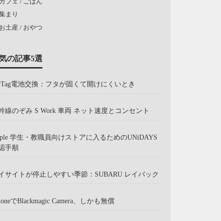
カフェ / ごはん
集まり
お土産 / おやつ
気の記事5選
irTag電池交換：フタが固くて開けにくいとき
幹線のぞみ S Work 車両 ネット速度とコンセント
pple 学生・教職員向けストアに入るためのUNiDAYS
認手順
イサイトが停止しやすい季節：SUBARU レイバック
honeでBlackmagic Camera、しかも無償