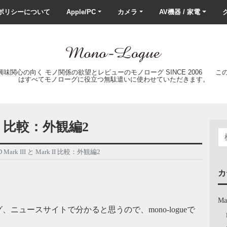
ポリシーについて
Apple/PC
カメラ
AV機器 / 家電
ク
の興味関心の向く モノ関係の欲望とレビューのモノローグ SINCE 2006 
はすべてモノローグに役立つ無駄遣いに使わせていただきます。
k II 比較：外観編2
D Mark III と Mark II 比較：外観編2
カ
Ma
、ニュースサイトで分かると思うので、mono-logueで