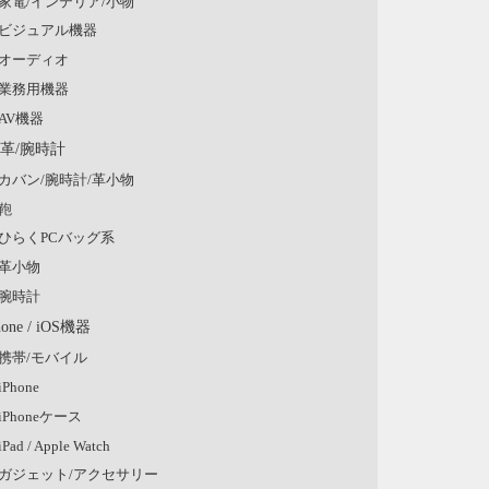
家電/インテリア/小物
ビジュアル機器
オーディオ
業務用機器
AV機器
/革/腕時計
カバン/腕時計/革小物
鞄
ひらくPCバッグ系
革小物
腕時計
hone / iOS機器
携帯/モバイル
iPhone
iPhoneケース
iPad / Apple Watch
ガジェット/アクセサリー