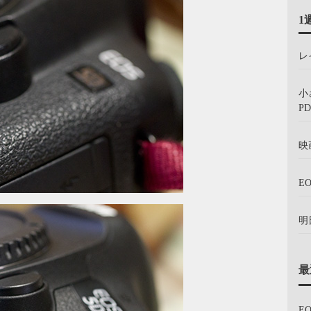
1
レ
小
PD
映
E
明
最
E