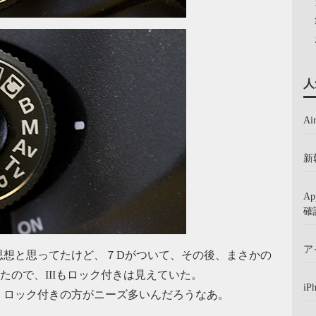
人
A
新
A
確
ア
思想と思ってたけど、７Dがついて、その後、まさかの
行われたので、IIIもロック付きは見えていた。
iP
、ロック付きの方がニーズ多いんだろうなあ。