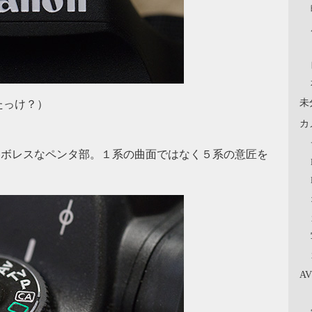
未
たっけ？）
カ
トロボレスなペンタ部。１系の曲面ではなく５系の意匠を
A