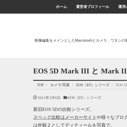
ホーム
運営者プロフィール
運用
映像編集をメインとしたMacintoshとカメラ、ワタシ
EOS 5D Mark III と Mar
TOP
カメラ/写真
EOS（EF）シリーズ
EOS 5
2012年3月6日
EOS（EF）シリーズ
新旧EOS 5Dの比較シリーズ。
スペック比較はメーカーサイト
や様々なブログ
は外観２としてディティールを写真で。