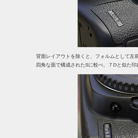
背面レイアウトを除くと、フォルムとして左
四角な面で構成されたIIに較べ、７Dと似た印象