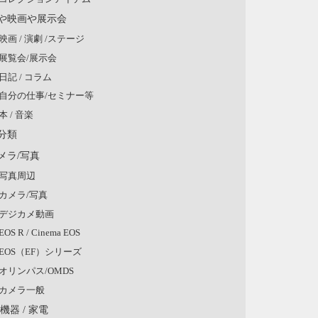
や映画や展示会
映画 / 演劇 /ステージ
展覧会/展示会
日記 / コラム
自分の仕事/セミナー等
本 / 音楽
分類
メラ/写真
写真周辺
カメラ/写真
デジカメ動画
EOS R / Cinema EOS
EOS（EF）シリーズ
オリンパス/OMDS
カメラ一般
V機器 / 家電