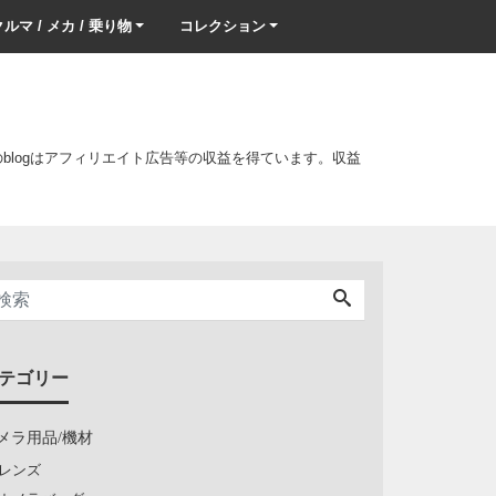
ルマ / メカ / 乗り物
コレクション
このblogはアフィリエイト広告等の収益を得ています。収益
テゴリー
メラ用品/機材
レンズ