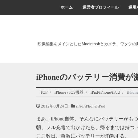
ホーム
運営者プロフィール
運用
映像編集をメインとしたMacintoshとカメラ、ワタシ
iPhoneのバッテリー消費が
TOP
iPhone / iOS機器
iPad/iPhone/iPod
iPh
2012年8月24日
iPad/iPhone/iPod
まあ、iPhone自体、そんなにバッテリーが
朝、フル充電で出かけたら、帰るまでは持つ
ここ数日、急激にバッテリーが消耗する。