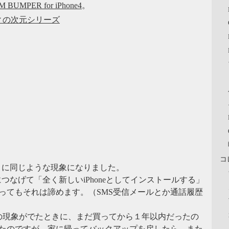
 BUMPER for iPhone4
。
ィの次元シリーズ
コ
011年6月に同じような現象になりました。
sにつなげて「全く新しいiPhoneとしてインストールする」
ってもそれは諦めます。（SMS受信メールとか通話履歴
、その現象がでたときに、まだ買ってから１年以内だったの
たのですが、家に帰ってバックアップを戻したら、また