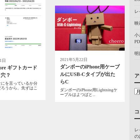
レ
映
小
PD
明
2021年5月22日
月1日
ダンボーのiPhone用ケーブ
Store ギフトカード
ルにUSB-Cタイプが出た
し穴？
ア
らC
なにを言っているか分
だろうから、先ずはこ
ダンボーのiPhone用Lightningケ
ーブルはよつばと...
コ
レ
の