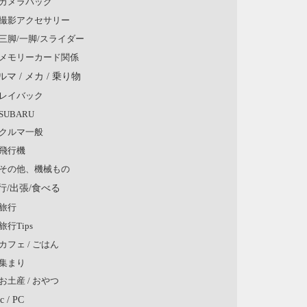
カメラバッグ
撮影アクセサリー
三脚/一脚/スライダー
メモリーカード関係
ルマ / メカ / 乗り物
レイバック
SUBARU
クルマ一般
飛行機
その他、機械もの
行/出張/食べる
旅行
旅行Tips
カフェ / ごはん
集まり
お土産 / おやつ
c / PC