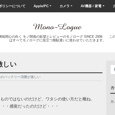
ポリシーについて
Apple/PC
カメラ
AV機器 / 家電
ク
の興味関心の向く モノ関係の欲望とレビューのモノローグ SINCE 2006 
はすべてモノローグに役立つ無駄遣いに使わせていただきます。
激しい
oneのバッテリー消費が激しい
カ
もつものではないのだけど、ワタシの使い方だと概ね、
カ
・・・感覚だったのだけど・・・