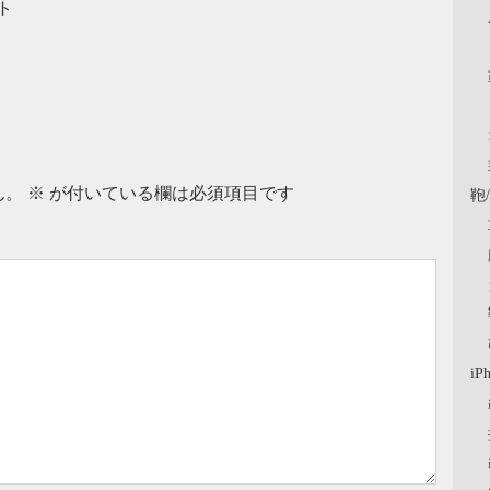
ト
ん。
※
が付いている欄は必須項目です
鞄
iP