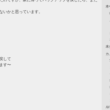
本
ないかと思っています。
未
カ
戻して
ます〜
A