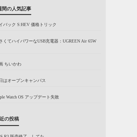
週間の人気記事
イバック S:HEV 価格トリック
さくてハイパワーなUSB充電器：UGREEN Air 65W
画 ちいかわ
日はオープンキャンパス
pple Watch OS アップデート失敗
近の投稿
OS R3 販売終了、してた。