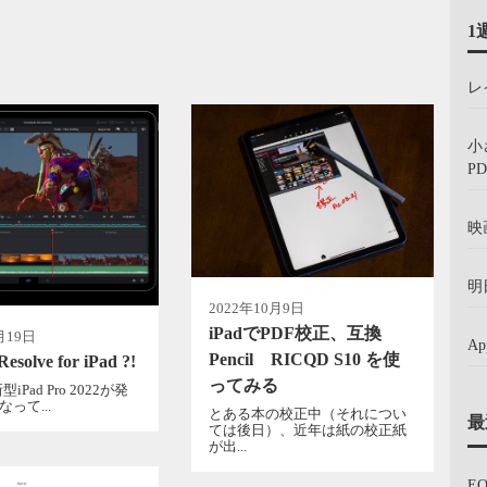
1
レ
小
PD
映
明
2022年10月9日
iPadでPDF校正、互換
月19日
A
Pencil RICQD S10 を使
Resolve for iPad ?!
ってみる
Pad Pro 2022が発
なって...
とある本の校正中（それについ
最
ては後日）、近年は紙の校正紙
が出...
E