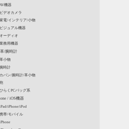
AV機器
ビデオカメラ
家電/インテリア/小物
ビジュアル機器
オーディオ
業務用機器
/革/腕時計
革小物
腕時計
カバン/腕時計/革小物
鞄
ひらくPCバッグ系
hone / iOS機器
iPad/iPhone/iPod
携帯/モバイル
iPhone