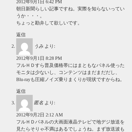
2012年9月1日 6:42 PM
朝日新聞らしい記事ですね。実際を知らないってい
うか・・・。
ちょっと勘弁して欲しいです。
返信
うみ
より:
2012年9月1日 8:28 PM
フルＨＤすら普及価格帯にはまともなパネル使った
モニタは少ないし、コンテンツはまだまだだし、
Blu-rayも圧縮ノイズ乗りまくりが現状ですからね。
返信
匿名
より:
2012年9月2日 2:12 AM
フルＨＤパネルの大画面液晶テレビで地デジ放送を
見たらそりゃ不満はあるでしょうね。まず放送波も