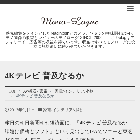
Me
映像編集をメインとしたMacintoshとカメラ、ワタシの興味関心の向く
モノ関係の欲望とレビューのモノローグ SINCE 2006 このblogはア
フィリエイト広告等の収益を得ています。収益はすべてモノローグに役
立つ無駄遣いに使わせていただきます。
4Kテレビ 普及なるか
TOP
AV機器 / 家電
家電/インテリア/小物
4Kテレビ 普及なるか
2012年9月1日
家電/インテリア/小物
昨日の朝日新聞朝刊経済面に、「4Kテレビ 普及なるか
課題は価格とソフト」という見出しでIFAでソニーと東芝