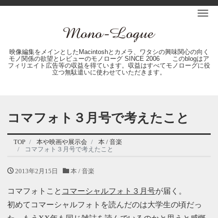
Me
映像編集をメインとしたMacintoshとカメラ、ワタシの興味関心の向く
モノ関係の欲望とレビューのモノローグ SINCE 2006 このblogはア
フィリエイト広告等の収益を得ています。収益はすべてモノローグに役
立つ無駄遣いに使わせていただきます。
コマフォト３月号で考えたこと
TOP
本や映画や展示会
本 / 音楽
コマフォト３月号で考えたこと
2013年2月15日
本 / 音楽
コマフォトこと
コマーシャルフォト３月号
が届く。
初めてコマーシャルフォトを読んだのは大学生の頃だっ