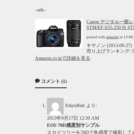
–ads–
Canon デジタル一眼レフ
STM/EF-S55-250 IS
posted with
amazlet
at 13.08
キヤノン (2013-09-27)
売り上げランキング: 5,
Amazon.co.jpで詳細を見る
コメント (1)
TokyoRide
より:
2013年9月17日 12:30 AM
EOS 70D感度別サンプル
スカイツリーを70Dで各感度で撮影して