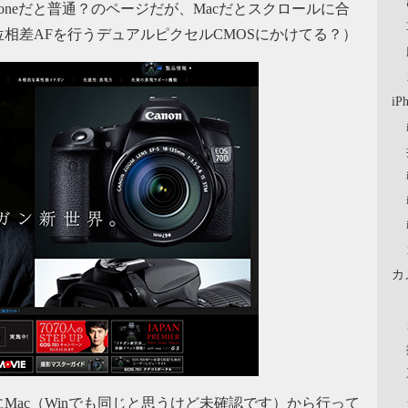
Phoneだと普通？のページだが、Macだとスクロールに合
相差AFを行うデュアルピクセルCMOSにかけてる？）
iP
カ
にMac（Winでも同じと思うけど未確認です）から行って