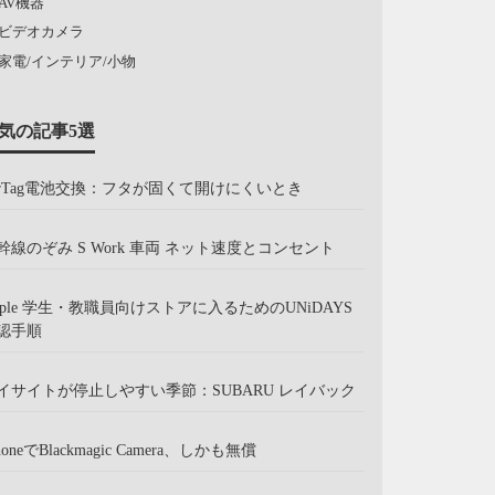
AV機器
ビデオカメラ
家電/インテリア/小物
気の記事5選
irTag電池交換：フタが固くて開けにくいとき
幹線のぞみ S Work 車両 ネット速度とコンセント
pple 学生・教職員向けストアに入るためのUNiDAYS
認手順
イサイトが停止しやすい季節：SUBARU レイバック
honeでBlackmagic Camera、しかも無償