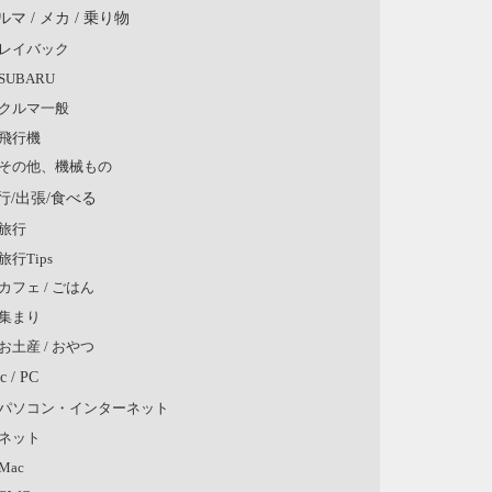
ルマ / メカ / 乗り物
レイバック
SUBARU
クルマ一般
飛行機
その他、機械もの
行/出張/食べる
旅行
旅行Tips
カフェ / ごはん
集まり
お土産 / おやつ
c / PC
パソコン・インターネット
ネット
Mac