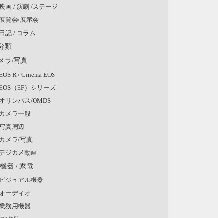
映画 / 演劇 /ステージ
展覧会/展示会
日記 / コラム
分類
メラ/写真
EOS R / Cinema EOS
EOS（EF）シリーズ
オリンパス/OMDS
カメラ一般
写真周辺
カメラ/写真
デジカメ動画
V機器 / 家電
ビジュアル機器
オーディオ
業務用機器