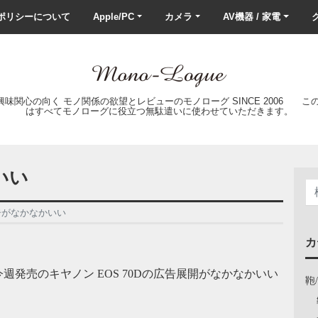
ポリシーについて
Apple/PC
カメラ
AV機器 / 家電
ク
の興味関心の向く モノ関係の欲望とレビューのモノローグ SINCE 2006 
はすべてモノローグに役立つ無駄遣いに使わせていただきます。
いい
広告がなかなかいい
カ
発売のキヤノン EOS 70Dの広告展開がなかなかいい
鞄