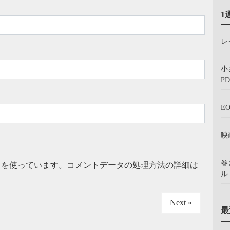
1
レ
小
PD
E
映
巻
t を使っています。
コメントデータの処理方法の詳細は
ル：
Next »
最