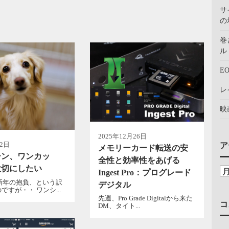
サ
の
巻
ル：
E
レ
映
2025年12月26日
月2日
ア
メモリーカード転送の安
ーン、ワンカッ
全性と効率性をあげる
大切にしたい
Ingest Pro：プログレード
、新年の抱負、という訳
デジタル
ですが・・ ワンシ...
先週、Pro Grade Digitalから来た
コ
DM、タイト...