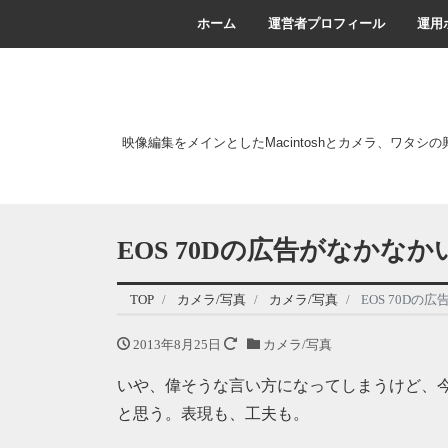
ホーム
運営者プロフィール
運用
映像編集をメインとしたMacintoshとカメラ、ワタシ
EOS 70Dの広告がなかなか
TOP
カメラ/写真
カメラ/写真
EOS 70Dの
2013年8月25日
カメラ/写真
いや、偉そうな言い方になってしまうけど、今週
と思う。表現も、工夫も。