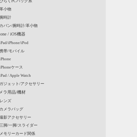
ひらくPCバッグ系
革小物
腕時計
カバン/腕時計/革小物
hone / iOS機器
iPad/iPhone/iPod
携帯/モバイル
iPhone
iPhoneケース
iPad / Apple Watch
ガジェット/アクセサリー
メラ用品/機材
レンズ
カメラバッグ
撮影アクセサリー
三脚/一脚/スライダー
メモリーカード関係