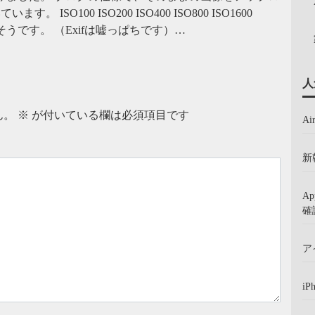
SO100 ISO200 ISO400 ISO800 ISO1600
に使えそうです。 （Exifは嘘っぱちです）…
人
ん。
※
が付いている欄は必須項目です
A
新
A
確
ア
iP