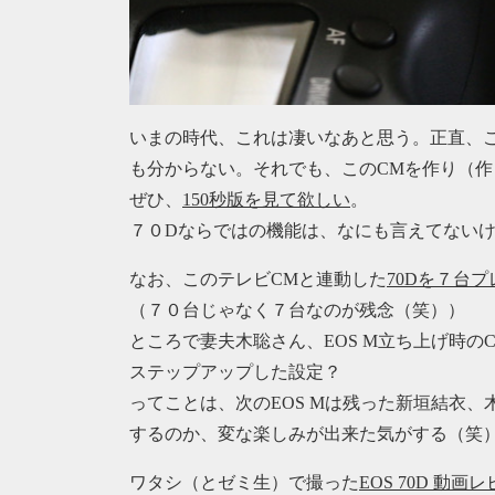
いまの時代、これは凄いなあと思う。正直、
も分からない。それでも、このCMを作り（
ぜひ、
150秒版を見て欲しい
。
７０Dならではの機能は、なにも言えてない
なお、このテレビCMと連動した
70Dを７台
（７０台じゃなく７台なのが残念（笑））
ところで妻夫木聡さん、EOS M立ち上げ時の
ステップアップした設定？
ってことは、次のEOS Mは残った新垣結衣、
するのか、変な楽しみが出来た気がする（笑
ワタシ（とゼミ生）で撮った
EOS 70D 動