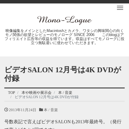
Me
映像編集をメインとしたMacintoshとカメラ、ワタシの興味関心の向く
モノ関係の欲望とレビューのモノローグ SINCE 2006 このblogはア
フィリエイト広告等の収益を得ています。収益はすべてモノローグに役
立つ無駄遣いに使わせていただきます。
ビデオSALON 12月号は4K DVDが
付録
TOP
本や映画や展示会
本 / 音楽
ビデオSALON 12月号は4K DVDが付録
2013年11月24日
本 / 音楽
号数表記で言えばビデオSALONも2013年最終号。（発行