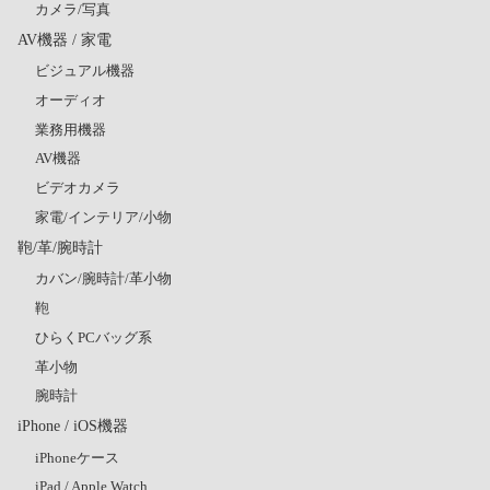
カメラ/写真
AV機器 / 家電
ビジュアル機器
オーディオ
業務用機器
AV機器
ビデオカメラ
家電/インテリア/小物
鞄/革/腕時計
カバン/腕時計/革小物
鞄
ひらくPCバッグ系
革小物
腕時計
iPhone / iOS機器
iPhoneケース
iPad / Apple Watch