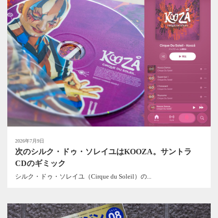
2026年7月9日
次のシルク・ドゥ・ソレイユはKOOZA。サントラ
CDのギミック
シルク・ドゥ・ソレイユ（Cirque du Soleil）の...