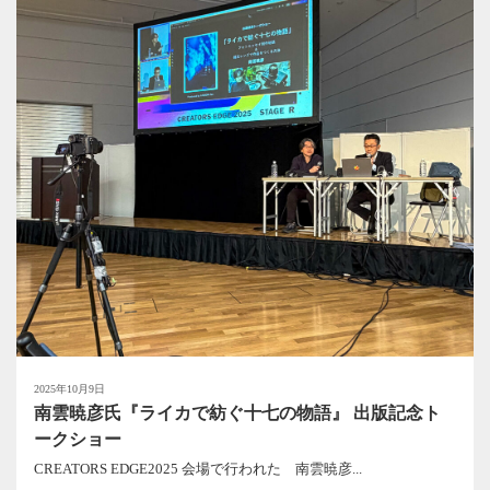
2025年10月9日
南雲暁彦氏『ライカで紡ぐ十七の物語』 出版記念ト
ークショー
CREATORS EDGE2025 会場で行われた 南雲暁彦...