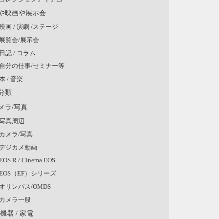
や映画や展示会
映画 / 演劇 /ステージ
展覧会/展示会
日記 / コラム
自分の仕事/セミナー等
本 / 音楽
分類
メラ/写真
写真周辺
カメラ/写真
デジカメ動画
EOS R / Cinema EOS
EOS（EF）シリーズ
オリンパス/OMDS
カメラ一般
V機器 / 家電