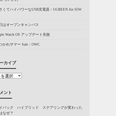
さくてハイパワーなUSB充電器：UGREEN Air 65W
日はオープンキャンパス
pple Watch OS アップデート失敗
つかれサマー Sale：OWC
ーカイブ
メント
イバック ハイブリッド ステアリングが変わった
はなぜ？