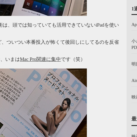
1
A
は、頭では知っていても活用できていないiPadを使い
）
小
ど、ついつい本番投入が怖くて後回しにしてるのを反省
PD
や、いまは
Mac Pro関連に集中
です（笑）
明
A
映
最
映