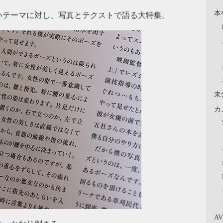
本
いテーマに対し、写真とテクストで語る大特集。
未
カ
A