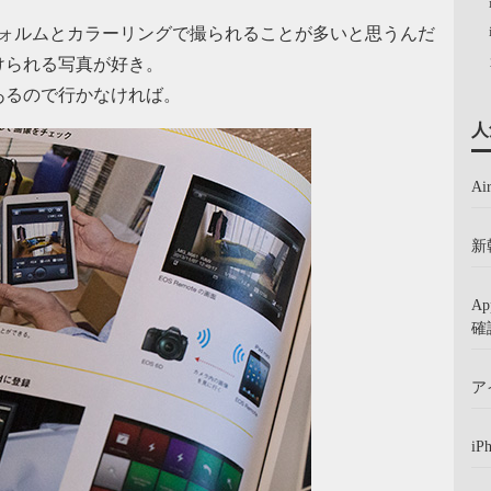
フォルムとカラーリングで撮られることが多いと思うんだ
けられる写真が好き。
あるので行かなければ。
人
A
新
A
確
ア
iP