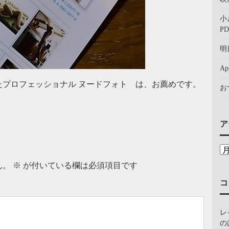
小
PD
明
A
プロフェッショナル ヌードフォト は、お薦めです。
お
ア
ん。
※
が付いている欄は必須項目です
コ
レ
の