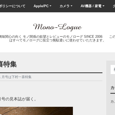
ポリシーについて
Apple/PC
カメラ
AV機器 / 家電
ク
の興味関心の向く モノ関係の欲望とレビューのモノローグ SINCE 2006 
はすべてモノローグに役立つ無駄遣いに使わせていただきます。
喜特集
１月号は下村一喜特集
カ
月号の見本誌が届く。
カ