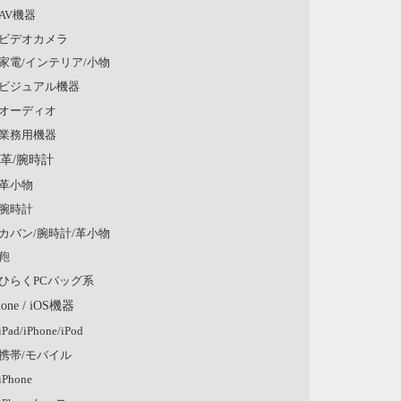
AV機器
ビデオカメラ
家電/インテリア/小物
ビジュアル機器
オーディオ
業務用機器
/革/腕時計
革小物
腕時計
カバン/腕時計/革小物
鞄
ひらくPCバッグ系
hone / iOS機器
iPad/iPhone/iPod
携帯/モバイル
iPhone