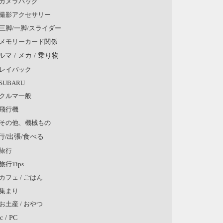
カメラバッグ
撮影アクセサリー
三脚/一脚/スライダー
メモリーカード関係
ルマ / メカ / 乗り物
レイバック
SUBARU
クルマ一般
飛行機
その他、機械もの
行/出張/食べる
旅行
旅行Tips
カフェ / ごはん
集まり
お土産 / おやつ
c / PC