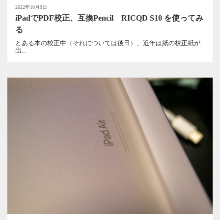
2022年10月9日
iPadでPDF校正、互換Pencil RICQD S10 を使ってみ
る
とある本の校正中（それについては後日）、近年は紙の校正紙が
出...