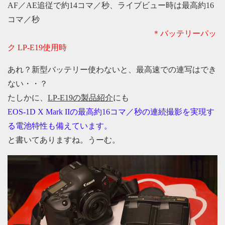
AF／AE追従で約14コマ／秒、ライブビュー時は最高約16
コマ／秒
＊バッテリーパッ
ク LP-E19使用時
あれ？新型バッテリー使わないと、最高速での連写はでき
ない・・？
たしかに、
LP-E19の製品紹介
にも
EOS-1D X Mark IIの最高約16コマ／秒の連続撮影を実現す
る電池特性も備えています。
と書いてありますね。うーむ。