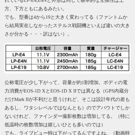
れているLP-E4,E4Nと外形は同じで基本的な互換性は上
方、下方ともにあるみたい。
でも、型番は4から19と大きく変わってる（ファントムか
ら結局実在しなかったステルス戦闘機といえば違いの大き
さが分かる・・・訳はない）。
公称電圧が少し下がって、容量が約1割増加。ボディの電
力消費がEOS-1D XとEOS-1D X IIでは異なる（GPS内蔵分
だけMark IIが不利だと思うけれど、そこは設計年代の差も
あるし、ワタシレベルではなんとも）のでアバウトでしか
ないけれど、ファインダー撮影枚数は増加してる。（特に
低温時の枚数増加は嬉しいひとも多いのでは）
でも、ライブビュー時は下がってるんですよね。（動画時