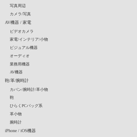
写真周辺
カメラ/写真
AV機器 / 家電
ビデオカメラ
家電/インテリア/小物
ビジュアル機器
オーディオ
業務用機器
AV機器
鞄/革/腕時計
カバン/腕時計/革小物
鞄
ひらくPCバッグ系
革小物
腕時計
iPhone / iOS機器