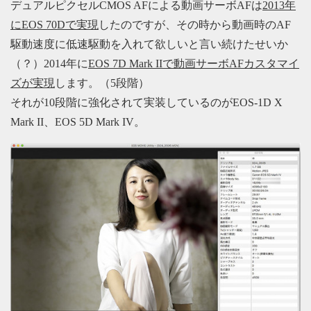
デュアルピクセルCMOS AFによる動画サーボAFは
2013年
にEOS 70Dで実現
したのですが、その時から動画時のAF
駆動速度に低速駆動を入れて欲しいと言い続けたせいか
（？）2014年に
EOS 7D Mark IIで動画サーボAFカスタマイ
ズが実現
します。（5段階）
それが10段階に強化されて実装しているのがEOS-1D X
Mark II、EOS 5D Mark IV。