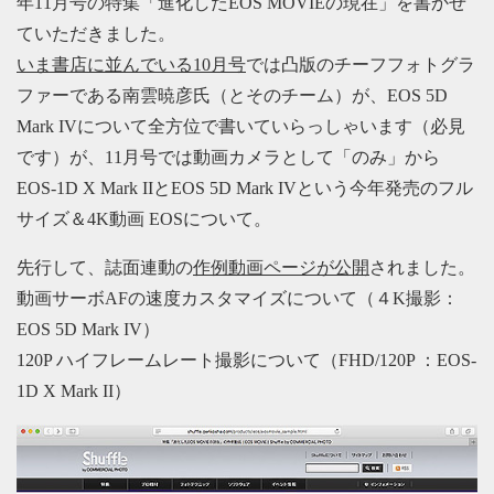
年11月号の特集「進化したEOS MOVIEの現在」を書かせ
ていただきました。
いま書店に並んでいる10月号
では凸版のチーフフォトグラ
ファーである南雲暁彦氏（とそのチーム）が、EOS 5D
Mark IVについて全方位で書いていらっしゃいます（必見
です）が、11月号では動画カメラとして「のみ」から
EOS-1D X Mark IIとEOS 5D Mark IVという今年発売のフル
サイズ＆4K動画 EOSについて。
先行して、誌面連動の
作例動画ページが公開
されました。
動画サーボAFの速度カスタマイズについて（４K撮影：
EOS 5D Mark IV）
120P ハイフレームレート撮影について（FHD/120P ：EOS-
1D X Mark II）