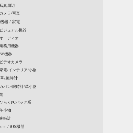
写真周辺
カメラ/写真
V機器 / 家電
ビジュアル機器
オーディオ
業務用機器
AV機器
ビデオカメラ
家電/インテリア/小物
/革/腕時計
カバン/腕時計/革小物
鞄
ひらくPCバッグ系
革小物
腕時計
hone / iOS機器