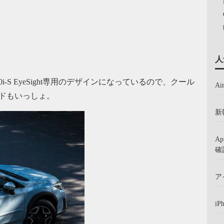
人
-S EyeSight専用のデザインになっているので、クール
A
ドもいっしょ。
新
A
確
ア
iP