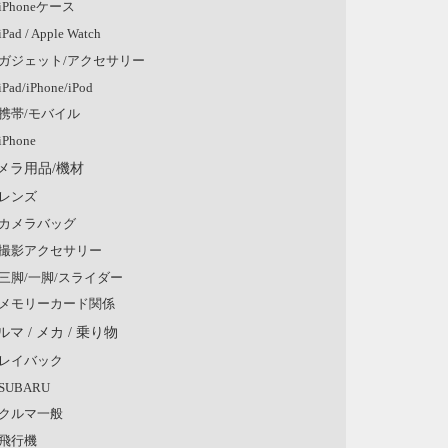
iPhoneケース
iPad / Apple Watch
ガジェット/アクセサリー
iPad/iPhone/iPod
携帯/モバイル
iPhone
メラ用品/機材
レンズ
カメラバッグ
撮影アクセサリー
三脚/一脚/スライダー
メモリーカード関係
ルマ / メカ / 乗り物
レイバック
SUBARU
クルマ一般
飛行機