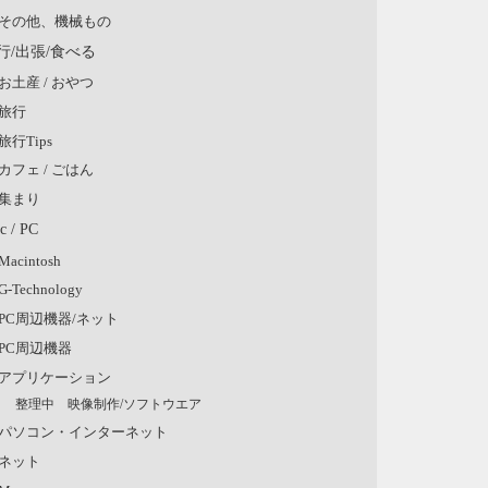
その他、機械もの
行/出張/食べる
お土産 / おやつ
旅行
旅行Tips
カフェ / ごはん
集まり
c / PC
Macintosh
G-Technology
PC周辺機器/ネット
PC周辺機器
アプリケーション
整理中 映像制作/ソフトウエア
パソコン・インターネット
ネット