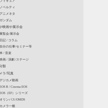
フィギュア
ノベルティ
アニメネタ
ガンダム
や映画や展示会
展覧会/展示会
日記 / コラム
自分の仕事/セミナー等
本 / 音楽
映画 / 演劇 /ステージ
分類
メラ/写真
デジカメ動画
EOS R / Cinema EOS
EOS（EF）シリーズ
オリンパス/OMDS
カメラ一般