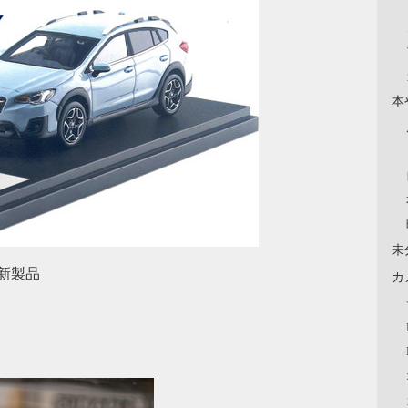
本
未
定新製品
カ