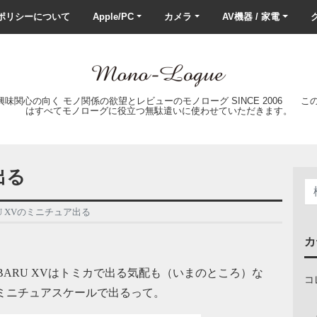
ポリシーについて
Apple/PC
カメラ
AV機器 / 家電
ク
の興味関心の向く モノ関係の欲望とレビューのモノローグ SINCE 2006 
はすべてモノローグに役立つ無駄遣いに使わせていただきます。
出る
RU XVのミニチュア出る
カ
BARU XVはトミカで出る気配も（いまのところ）な
コ
、ミニチュアスケールで出るって。