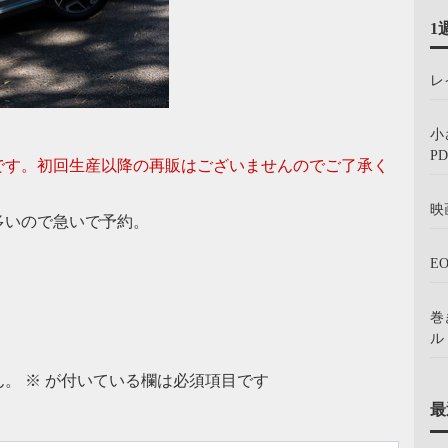
1
レ
小
PD
です。初回生産以降の再販はございませんのでご了承く
映
多いので急いで予約。
E
巻
ル：
ん。
※
が付いている欄は必須項目です
最