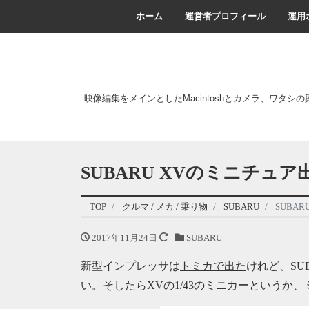
ホーム
運営者プロフィール
運用
映像編集をメインとしたMacintoshとカメラ、ワタシ
SUBARU XVのミニチュア
TOP
クルマ / メカ / 乗り物
SUBARU
SUBA
2017年11月24日
SUBARU
新型インプレッサは
トミカで出た
けれど、SU
い。そしたらXVの1/43のミニカーというか