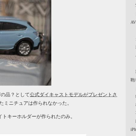
A
鞄
びの品？として
公式ダイキャストモデルがプレゼントさ
ったミニチュアは作られなかった。
Dライトキーホルダーが作られたのみ。
iP