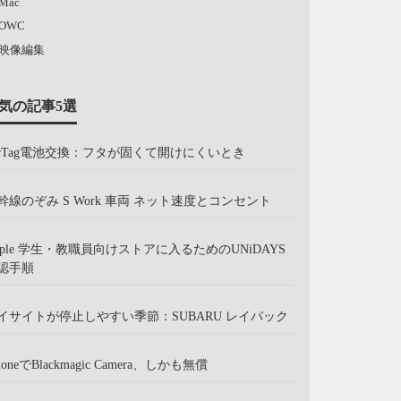
Mac
OWC
映像編集
気の記事5選
irTag電池交換：フタが固くて開けにくいとき
幹線のぞみ S Work 車両 ネット速度とコンセント
pple 学生・教職員向けストアに入るためのUNiDAYS
認手順
イサイトが停止しやすい季節：SUBARU レイバック
honeでBlackmagic Camera、しかも無償