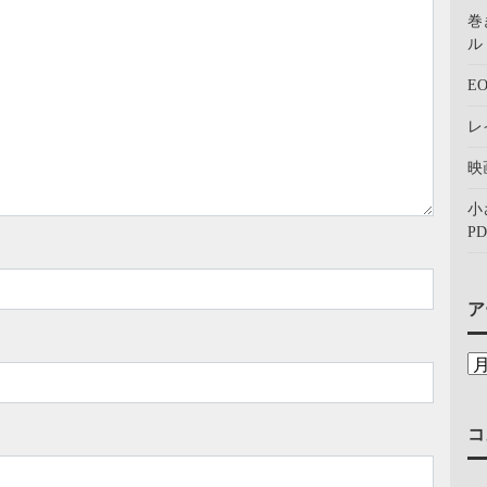
巻
ル：
E
レ
映
小
PD
ア
コ