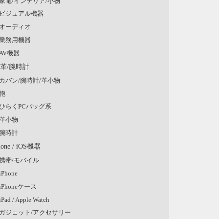
家電/インテリア/小物
ビジュアル機器
オーディオ
業務用機器
AV機器
/革/腕時計
カバン/腕時計/革小物
鞄
ひらくPCバッグ系
革小物
腕時計
hone / iOS機器
携帯/モバイル
iPhone
iPhoneケース
iPad / Apple Watch
ガジェット/アクセサリー