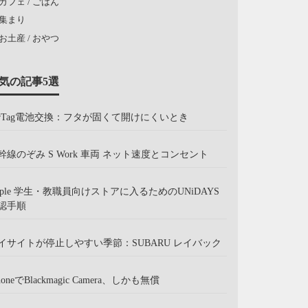
カフェ / ごはん
集まり
お土産 / おやつ
気の記事5選
irTag電池交換：フタが固くて開けにくいとき
幹線のぞみ S Work 車両 ネット速度とコンセント
pple 学生・教職員向けストアに入るためのUNiDAYS
認手順
イサイトが停止しやすい季節：SUBARU レイバック
honeでBlackmagic Camera、しかも無償