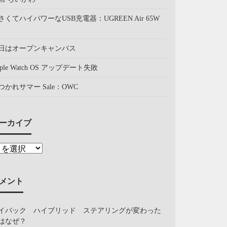
さくてハイパワーなUSB充電器：UGREEN Air 65W
日はオープンキャンパス
pple Watch OS アップデート失敗
つかれサマー Sale：OWC
ーカイブ
メント
イバック ハイブリッド ステアリングが変わった
はなぜ？