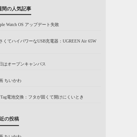
週間の人気記事
pple Watch OS アップデート失敗
さくてハイパワーなUSB充電器：UGREEN Air 65W
日はオープンキャンパス
画 ちいかわ
irTag電池交換：フタが固くて開けにくいとき
近の投稿
画 ちいかわ