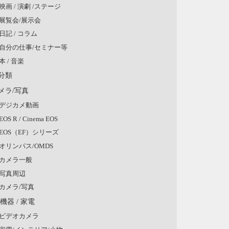
映画 / 演劇 /ステージ
展覧会/展示会
日記 / コラム
自分の仕事/セミナー等
本 / 音楽
分類
メラ/写真
デジカメ動画
EOS R / Cinema EOS
EOS（EF）シリーズ
オリンパス/OMDS
カメラ一般
写真周辺
カメラ/写真
V機器 / 家電
ビデオカメラ