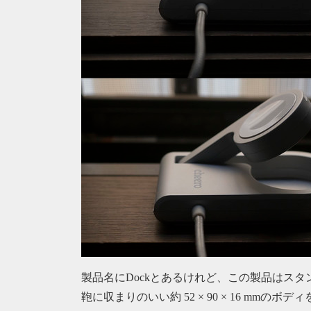
製品名にDockとあるけれど、この製品はス
鞄に収まりのいい約 52 × 90 × 16 mm