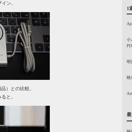
ザイン。
1
A
小
PD
明
映
同梱品）との比較。
A
みると。
最
映