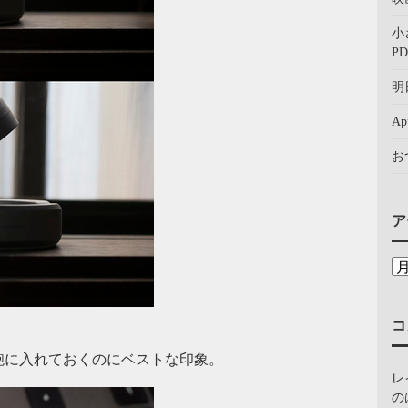
小
PD
明
A
お
ア
コ
鞄に入れておくのにベストな印象。
レ
の