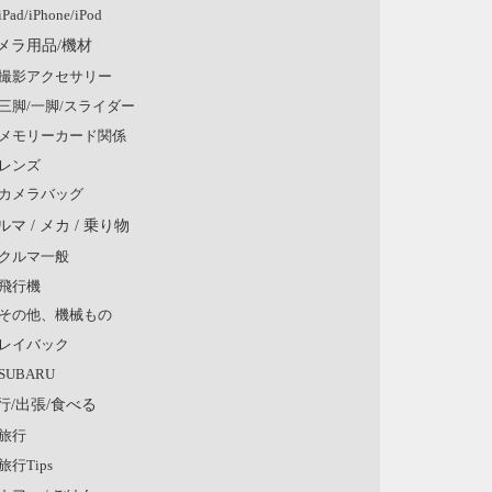
iPad/iPhone/iPod
メラ用品/機材
撮影アクセサリー
三脚/一脚/スライダー
メモリーカード関係
レンズ
カメラバッグ
ルマ / メカ / 乗り物
クルマ一般
飛行機
その他、機械もの
レイバック
SUBARU
行/出張/食べる
旅行
旅行Tips