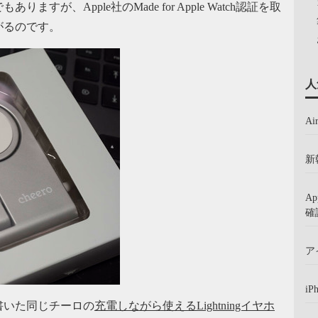
が、Apple社のMade for Apple Watch認証を取
がるのです。
人
A
新
A
確
ア
iP
書いた同じチーロの
充電しながら使えるLightningイヤホ