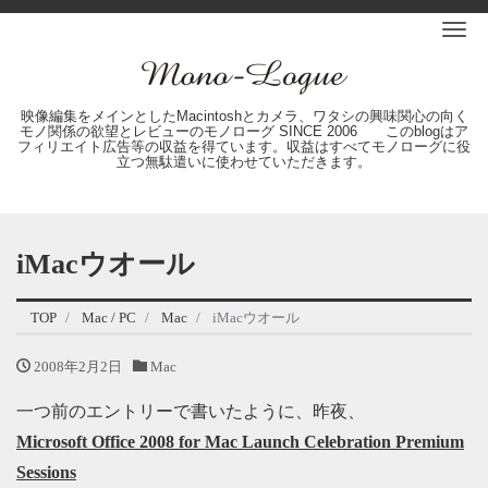
Me
映像編集をメインとしたMacintoshとカメラ、ワタシの興味関心の向く
モノ関係の欲望とレビューのモノローグ SINCE 2006 このblogはア
フィリエイト広告等の収益を得ています。収益はすべてモノローグに役
立つ無駄遣いに使わせていただきます。
iMacウオール
TOP
Mac / PC
Mac
iMacウオール
2008年2月2日
Mac
一つ前のエントリーで書いたように、昨夜、
Microsoft Office 2008 for Mac Launch Celebration Premium
Sessions