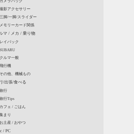
カメラバッグ
撮影アクセサリー
三脚/一脚/スライダー
メモリーカード関係
ルマ / メカ / 乗り物
レイバック
SUBARU
クルマ一般
飛行機
その他、機械もの
行/出張/食べる
旅行
旅行Tips
カフェ / ごはん
集まり
お土産 / おやつ
c / PC