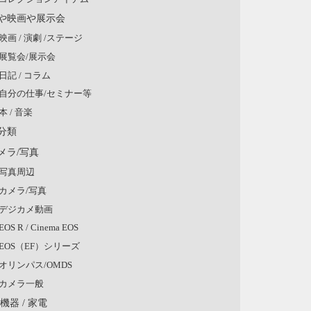
や映画や展示会
映画 / 演劇 /ステージ
展覧会/展示会
日記 / コラム
自分の仕事/セミナー等
本 / 音楽
分類
メラ/写真
写真周辺
カメラ/写真
デジカメ動画
EOS R / Cinema EOS
EOS（EF）シリーズ
オリンパス/OMDS
カメラ一般
V機器 / 家電