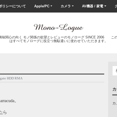
ポリシーについて
Apple/PC
カメラ
AV機器 / 家電
ク
の興味関心の向く モノ関係の欲望とレビューのモノローグ SINCE 2006 
はすべてモノローグに役立つ無駄遣いに使わせていただきます。
agate HDD RMA
カ
rracuda。
カ
た
ら