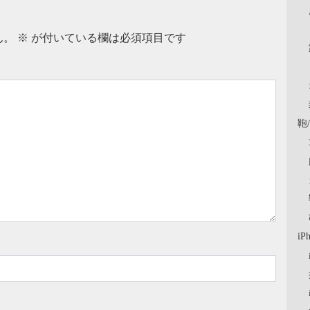
ん。
※
が付いている欄は必須項目です
鞄
iP