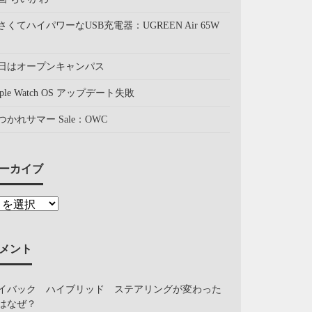
さくてハイパワーなUSB充電器：UGREEN Air 65W
日はオープンキャンパス
pple Watch OS アップデート失敗
つかれサマー Sale：OWC
ーカイブ
メント
イバック ハイブリッド ステアリングが変わった
はなぜ？