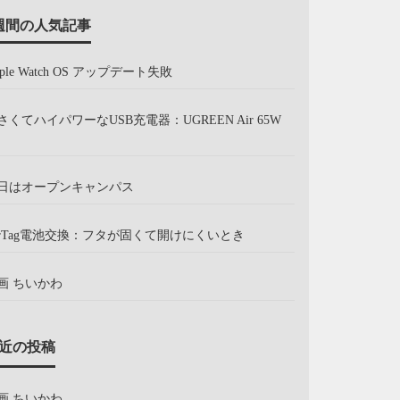
週間の人気記事
pple Watch OS アップデート失敗
さくてハイパワーなUSB充電器：UGREEN Air 65W
日はオープンキャンパス
irTag電池交換：フタが固くて開けにくいとき
画 ちいかわ
近の投稿
画 ちいかわ