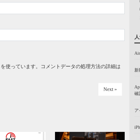
人
A
t を使っています。
コメントデータの処理方法の詳細は
新
A
Next »
確
ア
iP