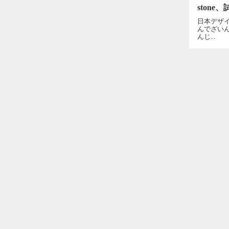
stone
日本デザ
んでざい
んじ...