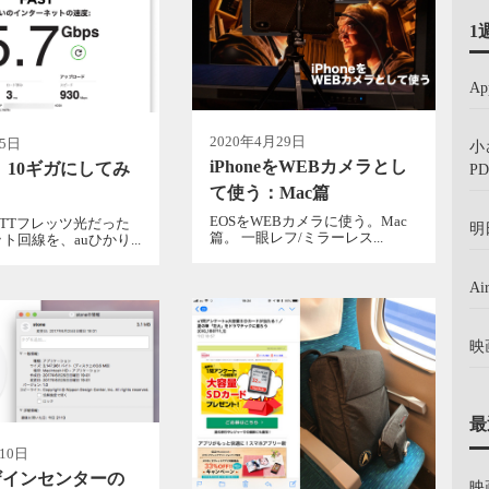
1
A
2020年4月29日
月5日
小
iPhoneをWEBカメラとし
り 10ギガにしてみ
PD
て使う：Mac篇
EOSをWEBカメラに使う。Mac
TTフレッツ光だった
明
篇。 一眼レフ/ミラーレス...
ト回線を、auひかり...
A
映
最
10日
ザインセンターの
映