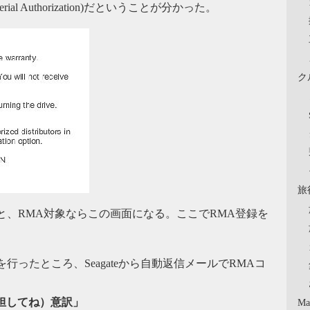
Material Authorization)だということが分かった。
ク
旅
と、RMA対象ならこの画面になる。ここでRMA登録を
ったところ、Seagateから自動返信メールでRMAコ
担してね）意訳」
Ma