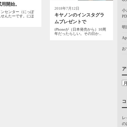
、試用開始。
2018年7月12日
小
インセンター（にっぽ
キヤノンのインスタグラ
んせんたーです。にほ
PD
ムプレゼントで
明
iPhoneが（日本発売から）10周
年だったらしい。その日か...
A
お
ア
コ
レ
の