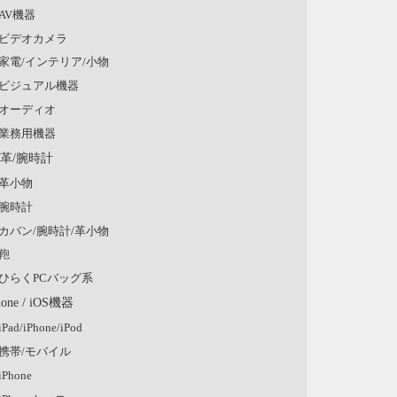
AV機器
ビデオカメラ
家電/インテリア/小物
ビジュアル機器
オーディオ
業務用機器
/革/腕時計
革小物
腕時計
カバン/腕時計/革小物
鞄
ひらくPCバッグ系
hone / iOS機器
iPad/iPhone/iPod
携帯/モバイル
iPhone