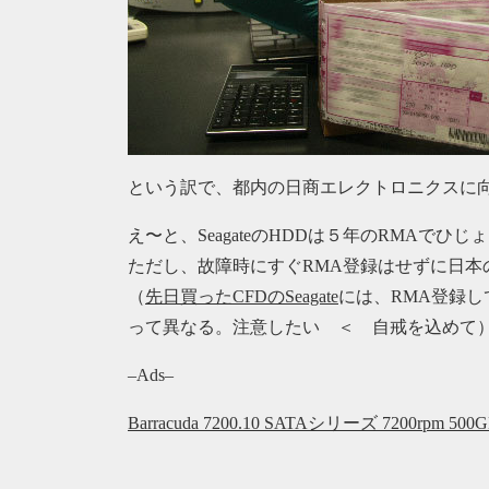
という訳で、都内の日商エレクトロニクスに
え〜と、SeagateのHDDは５年のRMAでひ
ただし、故障時にすぐRMA登録はせずに日本
（
先日買ったCFDのSeagate
には、RMA登録し
って異なる。注意したい ＜ 自戒を込めて
–Ads–
Barracuda 7200.10 SATAシリーズ 7200rpm 500