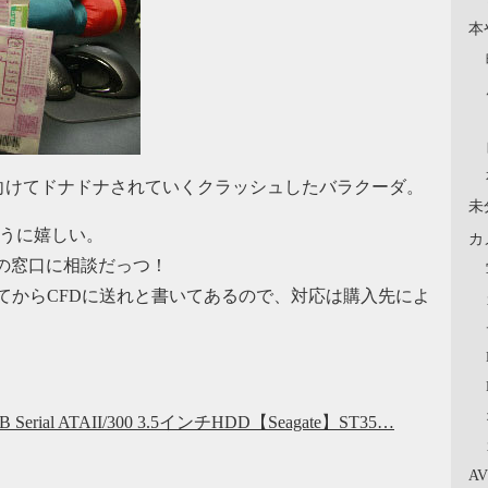
本
向けてドナドナされていくクラッシュしたバラクーダ。
未
じょうに嬉しい。
カ
の窓口に相談だっつ！
てからCFDに送れと書いてあるので、対応は購入先によ
）
GB Serial ATAII/300 3.5インチHDD【Seagate】ST35…
A