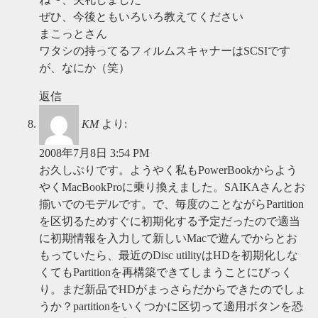
ぜひ、今後ともいろいろ教えてください
まこっとさん
ワタシの持ってるフィルムスキャナーはSCSIです
が、なにか（笑）
返信
KM
より:
2008年7月8日 3:54 PM
お久しぶりです。ようやく私もPowerBookからよう
やくMacBookProに乗り換えました。SAIKAさんとお
揃いでのモデルです。で、毎度のことながらPartition
を区切るためすぐに初期化する予定だったので適当
に初期情報を入力して新しいMacで遊んでからとお
もっていたら、最近のDisc utilityはHDを初期化しな
くてもPartitionを再構築できてしまうことにびっく
り。まだ新品でHDがまっさらだからできたのでしょ
うか？partitionをいくつかに区切って適用ボタンを恐