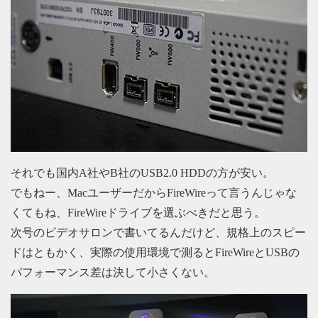
それでも国内A社やB社のUSB2.0 HDDの方が安い。
でもねー、MacユーザーだからFireWireって言うんじゃな
くてもね、FireWireドライブを選ぶべきだと思う。
次号のビデオサロンで書いてるんだけど、規格上のスピー
ドはともかく、実際の使用環境で測るとFireWireとUSBの
パフォーマンス差は決して小さくない。