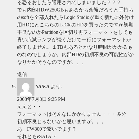
る恐るおしたら適用されてしまいました？？？
でも内部HDが250GBもあるから余裕だろうと手持ち
のsoftを全部入れたらLogic Studioが重く新たに外付け
用HDにとこちらのLaCieのHDを買ったのですが初期
不良なのかPartitionを区切り再フォーマットをしても
青い点滅ランプが続くだけで一行にフォーマットが
終了しません。１TBもあるとかなり時間がかかるも
のなのでしょうか。内部HDの初期不良の可能性がか
なりたかそうなのですが。。。
返信
SAIKA
より:
2008年7月8日 9:25 PM
ええと・・
フォーマットはそんなにかかりません・・・多分
初期不良じゃないかと思いますが。。。
あ、FW800で繋いでます？
それともeSATA？