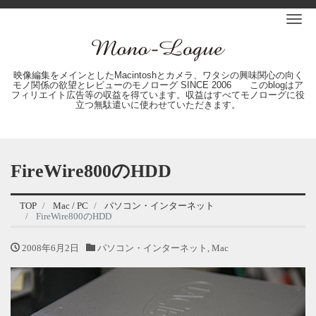
Me
映像編集をメインとしたMacintoshとカメラ、ワタシの興味関心の向く
モノ関係の欲望とレビューのモノローグ SINCE 2006 このblogはア
フィリエイト広告等の収益を得ています。収益はすべてモノローグに役
立つ無駄遣いに使わせていただきます。
FireWire800のHDD
TOP
Mac / PC
パソコン・インターネット
FireWire800のHDD
2008年6月2日
パソコン・インターネット
,
Mac