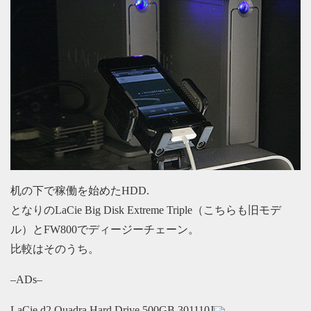
机の下で稼働を始めたHDD.
となりのLaCie Big Disk Extreme Triple（こちらも旧モデ
ル）とFW800でディージーチェーン。
比較はそのうち。
–ADs–
LaCie d2 Quadra Hard Drive 500GB 301110J