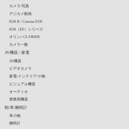
カメラ/写真
デジカメ動画
EOS R / Cinema EOS
EOS（EF）シリーズ
オリンパス/OMDS
カメラ一般
AV機器 / 家電
AV機器
ビデオカメラ
家電/インテリア/小物
ビジュアル機器
オーディオ
業務用機器
鞄/革/腕時計
革小物
腕時計