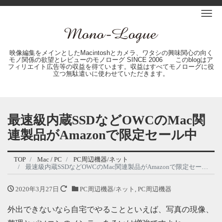
Me
映像編集をメインとしたMacintoshとカメラ、ワタシの興味関心の向く
モノ関係の欲望とレビューのモノローグ SINCE 2006 このblogはア
フィリエイト広告等の収益を得ています。収益はすべてモノローグに役
立つ無駄遣いに使わせていただきます。
最速級内蔵SSDなどOWCのMac関
連製品がAmazonで限定セール中
TOP
Mac / PC
PC周辺機器/ネット
最速級内蔵SSDなどOWCのMac関連製品がAmazonで限定セール中
2020年3月27日
PC周辺機器/ネット
,
PC周辺機器
外出できないなら自宅でやることといえば、写真の現像、