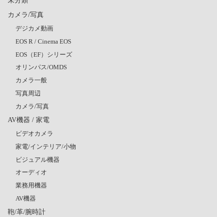
未分類
カメラ/写真
デジカメ動画
EOS R / Cinema EOS
EOS（EF）シリーズ
オリンパス/OMDS
カメラ一般
写真周辺
カメラ/写真
AV機器 / 家電
ビデオカメラ
家電/インテリア/小物
ビジュアル機器
オーディオ
業務用機器
AV機器
鞄/革/腕時計