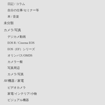
日記 / コラム
自分の仕事/セミナー等
本 / 音楽
未分類
カメラ/写真
デジカメ動画
EOS R / Cinema EOS
EOS（EF）シリーズ
オリンパス/OMDS
カメラ一般
写真周辺
カメラ/写真
AV機器 / 家電
ビデオカメラ
家電/インテリア/小物
ビジュアル機器