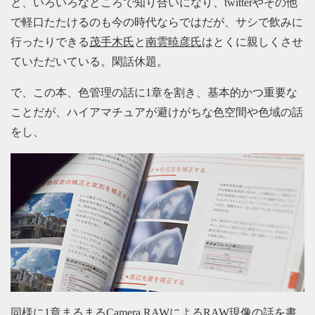
と、いろいろなところで知り合いになり、twitterやその他
で軽口たたけるのも今の時代ならではだが、サシで飲みに
行ったりできる
茂手木氏
と
南雲暁彦氏
はとくに親しくさせ
ていただいている。閑話休題。
で、この本、色管理の話に1章を割き、基本的かつ重要な
ことだが、ハイアマチュアが避けがちな色空間や色域の話
をし、
同様に1章まるまるCamera RAWによるRAW現像の話を書