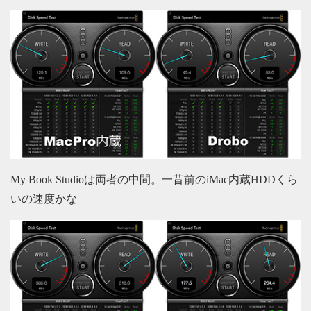
My Book Studioは両者の中間。一昔前のiMac内蔵HDDくら
いの速度かな