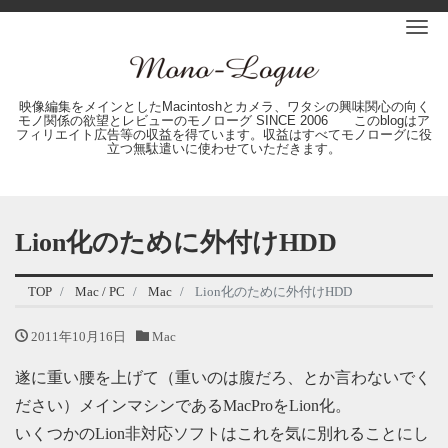
Me
映像編集をメインとしたMacintoshとカメラ、ワタシの興味関心の向く
モノ関係の欲望とレビューのモノローグ SINCE 2006 このblogはア
フィリエイト広告等の収益を得ています。収益はすべてモノローグに役
立つ無駄遣いに使わせていただきます。
Lion化のために外付けHDD
TOP
Mac / PC
Mac
Lion化のために外付けHDD
2011年10月16日
Mac
遂に重い腰を上げて（重いのは腹だろ、とか言わないでく
ださい）メインマシンであるMacProをLion化。
いくつかのLion非対応ソフトはこれを気に別れることにし