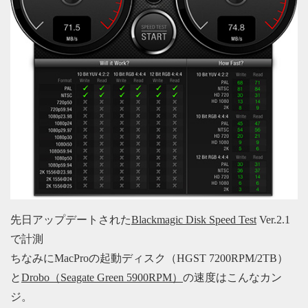
先日アップデートされた
Blackmagic Disk Speed Test
Ver.2.1
で計測
ちなみにMacProの起動ディスク（HGST 7200RPM/2TB）
と
Drobo（Seagate Green 5900RPM）
の速度はこんなカン
ジ。