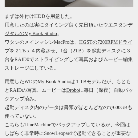
まずは外付けHDDを用意した。
用意したのは実にタイミング良く
先日頂いたウエスタンデ
ジタルのMy Book Studio
。
ワタシのメインマシンMacProは、
HGSTの7200RPMドライ
ブを２TB x ４内蔵
させ、1台（2TB）を起動ディスクに３
台をRAID0でストライピングして写真およびムービー編集
ストレージにしている。
用意したWDのMy Book Studioは１TBモデルだが、もとも
とRAIDの写真、ムービーは
Drobo
に毎日（深夜）自動バッ
クアップ済み。
起動ディスク内のデータは書類がほとんどなので600GBも
使っていない。
こちらもTimeMachineでバックアップしているが、今回は
しばらく非常時にSnowLeopardで起動できることが重要な