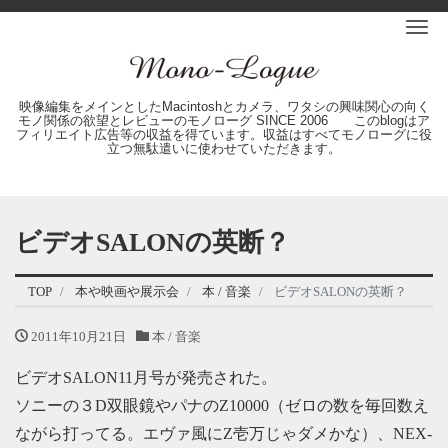
Me
映像編集をメインとしたMacintoshとカメラ、ワタシの興味関心の向く
モノ関係の欲望とレビューのモノローグ SINCE 2006 このblogはア
フィリエイト広告等の収益を得ています。収益はすべてモノローグに役
立つ無駄遣いに使わせていただきます。
ビデオSALONの英断？
TOP
本や映画や展示会
本 / 音楽
ビデオSALONの英断？
2011年10月21日
本 / 音楽
ビデオSALON11月号が発売された。
ソニーの３D双眼鏡やパナのZ10000（ゼロの数を毎回数え
ながら打ってる。エヴァ風にZ壱万じゃダメかな）、NEX-