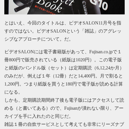
とはいえ、今回のタイトルは、ビデオSALON11月号を指
すのではない。ビデオSALONという「雑誌」のアグレッ
シブなアプローチについて。だ。
ビデオSALONには電子書籍版があって、Fujisan.co.jpで１
冊800円で販売されている（紙版は1020円）。この電子版
と紙版のバンドル版（セット）は定期購読（6,12,24か月）
のみだが、例えば１年（12冊）だと14,400円。月で割ると
1,200円。つまり紙版を買うと180円で電子版が読める計算
になる。
しかも、定期購読期間終了後も電子版にはアクセスして読
める（と書いてある）ので、Fujisanが潰れない限り、アー
カイブを手に入れたのと同じだ。
雑誌１冊の自炊サービスとして考えても非常にリーズナブ