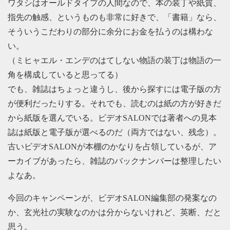
ワタシはオールドタイプの人間なので、本の装丁や紙質、
指先の触感、というものも非常に好きで、「書籍」なら、
そういうこだわりの部分に余分にお金を払うのは構わな
い。
（ミヒャエル・エンデのはてしない物語の装丁は物語の一
角を構成していると思ってる）
でも、雑誌はちょっと違うし、後から探すには電子版の方
が便利だったりする。それでも、読むのは紙の方が好きだ
から紙版を選んでいる。ビデオSALONでは著者への見本
誌は紙版と電子版が選べるのだ（両方ではない、残念）。
古いビデオSALONが本棚のかなりを占領しているが、ア
ーカイブがあったら、雑誌のバックナンバーは整理したい
よなあ。
今回のキャンペーンが、ビデオSALON編集部の発案なの
か、玄光社の実験なのかは分からないけれど、英断、だと
思う。