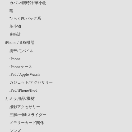
カバン/腕時計/革小物
鞄
ひらくPCバッグ系
革小物
腕時計
iPhone / iOS機器
携帯/モバイル
iPhone
iPhoneケース
iPad / Apple Watch
ガジェット/アクセサリー
iPad/iPhone/iPod
カメラ用品/機材
撮影アクセサリー
三脚/一脚/スライダー
メモリーカード関係
レンズ