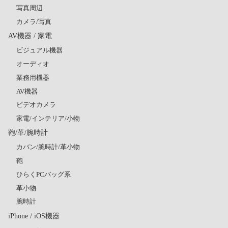
写真周辺
カメラ/写真
AV機器 / 家電
ビジュアル機器
オーディオ
業務用機器
AV機器
ビデオカメラ
家電/インテリア/小物
鞄/革/腕時計
カバン/腕時計/革小物
鞄
ひらくPCバッグ系
革小物
腕時計
iPhone / iOS機器