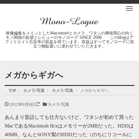
Me
映像編集をメインとしたMacintoshとカメラ、ワタシの興味関心の向く
モノ関係の欲望とレビューのモノローグ SINCE 2006 このblogはア
フィリエイト広告等の収益を得ています。収益はすべてモノローグに役
立つ無駄遣いに使わせていただきます。
メガからギガへ
TOP
カメラ/写真
カメラ/写真
メガからギガへ
2012年9月8日
カメラ/写真
あんまり昔話しても仕方ないけど、ワタシが初めて買った
MacであるMacintosh IIcxはメモリーが2MBだった。HDDは
40MB、なんとSONY製のHDDだった（のちにリコールに