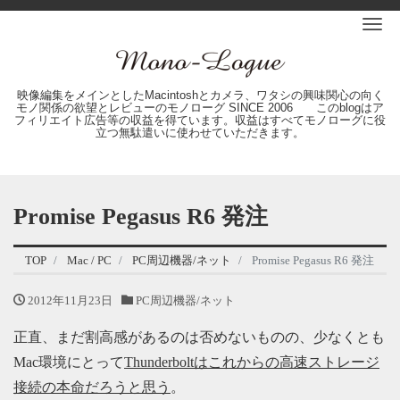
Me
映像編集をメインとしたMacintoshとカメラ、ワタシの興味関心の向く
モノ関係の欲望とレビューのモノローグ SINCE 2006 このblogはア
フィリエイト広告等の収益を得ています。収益はすべてモノローグに役
立つ無駄遣いに使わせていただきます。
Promise Pegasus R6 発注
TOP
Mac / PC
PC周辺機器/ネット
Promise Pegasus R6 発注
2012年11月23日
PC周辺機器/ネット
正直、まだ割高感があるのは否めないものの、少なくとも
Mac環境にとって
Thunderboltはこれからの高速ストレージ
接続の本命だろうと思う
。