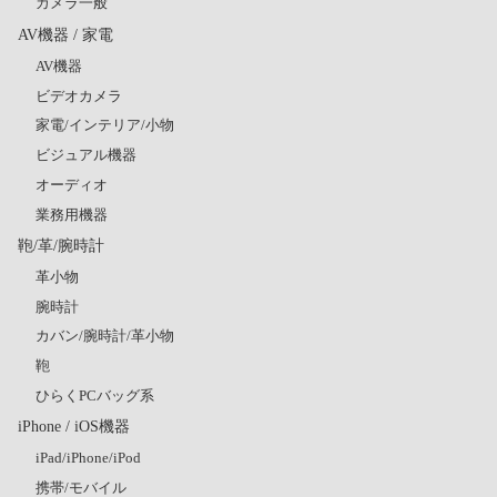
カメラ一般
AV機器 / 家電
AV機器
ビデオカメラ
家電/インテリア/小物
ビジュアル機器
オーディオ
業務用機器
鞄/革/腕時計
革小物
腕時計
カバン/腕時計/革小物
鞄
ひらくPCバッグ系
iPhone / iOS機器
iPad/iPhone/iPod
携帯/モバイル