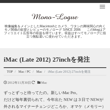
Me
映像編集をメインとしたMacintoshとカメラ、ワタシの興味関心の向く
モノ関係の欲望とレビューのモノローグ SINCE 2006 このblogはア
フィリエイト広告等の収益を得ています。収益はすべてモノローグに役
立つ無駄遣いに使わせていただきます。
iMac (Late 2012) 27inchを発注
TOP
Mac / PC
Mac
iMac (Late 2012) 27inchを発注
2012年11月30日
Mac
ずっとずっと待ってたの。新しいMac Pro。
だけど毎年裏切られて、今年出た NEW は３日で NEWが
外されるマイナーチェンジどころか、オマケ（メモリー）