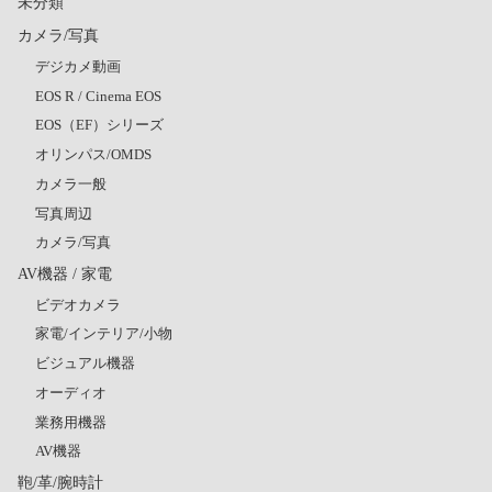
未分類
カメラ/写真
デジカメ動画
EOS R / Cinema EOS
EOS（EF）シリーズ
オリンパス/OMDS
カメラ一般
写真周辺
カメラ/写真
AV機器 / 家電
ビデオカメラ
家電/インテリア/小物
ビジュアル機器
オーディオ
業務用機器
AV機器
鞄/革/腕時計