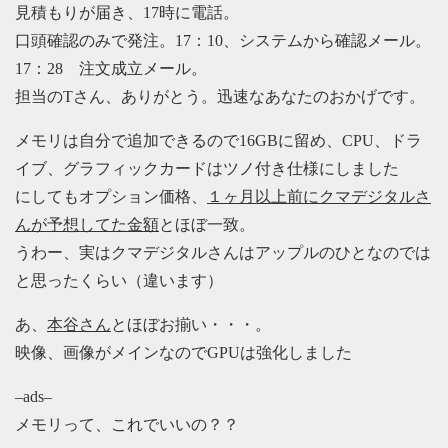
見積もりが届き、17時に電話。
口頭確認のみで発注。17：10、システムから確認メール。
17：28 注文成立メール。
担当のTさん、ありがとう。迅速なあなたのおかげです。
メモリは自分で追加できるので16GBに留め、CPU、ドラ
イブ、グラフィックカードはツノ付き仕様にしました
にしてもオプション価格、
１ヶ月以上前にクマデジタルさ
んが予想してた金額
とほぼ一致。
うわー、実はクマデジタルさんはアップルのひとなのでは
と思ったくらい（違います）
あ、
本谷さん
とほぼお揃い・・・。
映像、画像がメインなのでGPUは強化しました
–ads–
メモリって、これでいいの？？