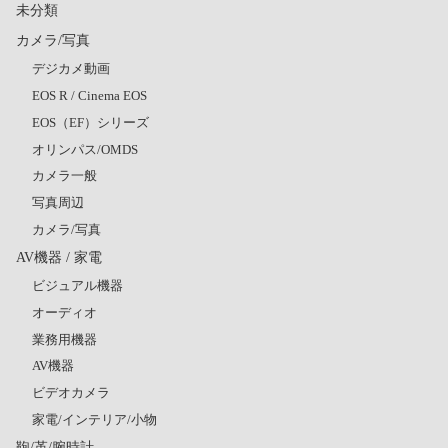
未分類
カメラ/写真
デジカメ動画
EOS R / Cinema EOS
EOS（EF）シリーズ
オリンパス/OMDS
カメラ一般
写真周辺
カメラ/写真
AV機器 / 家電
ビジュアル機器
オーディオ
業務用機器
AV機器
ビデオカメラ
家電/インテリア/小物
鞄/革/腕時計