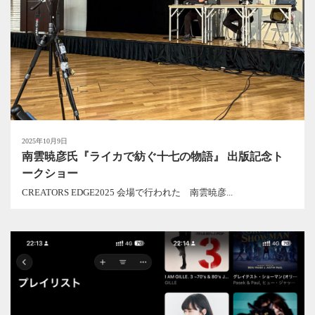
2025年10月9日
南雲暁彦氏『ライカで紡ぐ十七の物語』 出版記念ト
ークショー
CREATORS EDGE2025 会場で行われた 南雲暁彦...