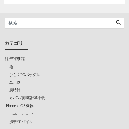
カテゴリー
鞄/革/腕時計
鞄
ひらくPCバッグ系
革小物
腕時計
カバン/腕時計/革小物
iPhone / iOS機器
iPad/iPhone/iPod
携帯/モバイル