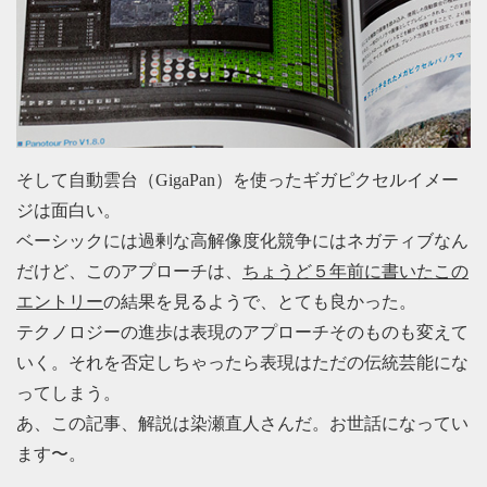
そして自動雲台（GigaPan）を使ったギガピクセルイメー
ジは面白い。
ベーシックには過剰な高解像度化競争にはネガティブなん
だけど、このアプローチは、
ちょうど５年前に書いたこの
エントリー
の結果を見るようで、とても良かった。
テクノロジーの進歩は表現のアプローチそのものも変えて
いく。それを否定しちゃったら表現はただの伝統芸能にな
ってしまう。
あ、この記事、解説は染瀬直人さんだ。お世話になってい
ます〜。